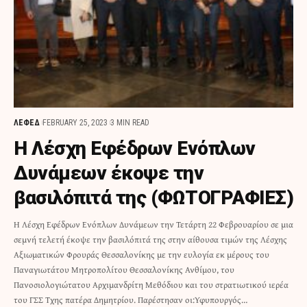
ΛΕΦΕΔ
FEBRUARY 25, 2023
3 MIN READ
Η Λέσχη Εφέδρων Ενόπλων
Δυνάμεων έκοψε την
βασιλόπιτά της (ΦΩΤΟΓΡΑΦΙΕΣ)
Η Λέσχη Εφέδρων Ενόπλων Δυνάμεων την Τετάρτη 22 Φεβρουαρίου σε μια
σεμνή τελετή έκοψε την βασιλόπιτά της στην αίθουσα τιμών της Λέσχης
Αξιωματικών Φρουράς Θεσσαλονίκης με την ευλογία εκ μέρους του
Παναγιωτάτου Μητροπολίτου Θεσσαλονίκης Ανθίμου, του
Πανοσιολογιώτατου Αρχιμανδρίτη Μεθόδιου και του στρατιωτικού ιερέα
του ΓΣΣ Τχης πατέρα Δημητρίου. Παρέστησαν οι:Υφυπουργός…