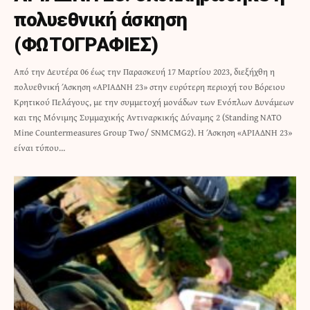
πολυεθνική άσκηση
(ΦΩΤΟΓΡΑΦΙΕΣ)
Από την Δευτέρα 06 έως την Παρασκευή 17 Μαρτίου 2023, διεξήχθη η
πολυεθνική Άσκηση «ΑΡΙΑΔΝΗ 23» στην ευρύτερη περιοχή του Βόρειου
Κρητικού Πελάγους, με την συμμετοχή μονάδων των Ενόπλων Δυνάμεων
και της Μόνιμης Συμμαχικής Αντιναρκικής Δύναμης 2 (Standing NATO
Mine Countermeasures Group Two/ SNMCMG2). H Άσκηση «ΑΡΙΑΔΝΗ 23»
είναι τύπου…