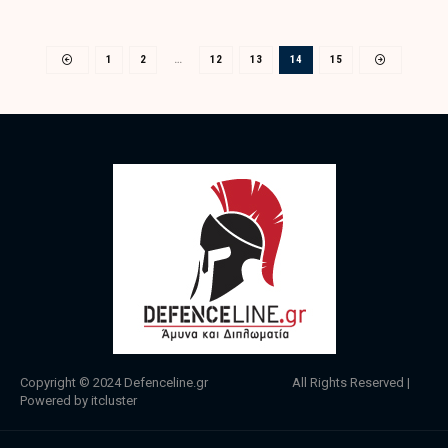
1
2
…
12
13
14
15
Copyright © 2024
Defenceline.gr
All Rights Reserved |
Powered by
itcluster