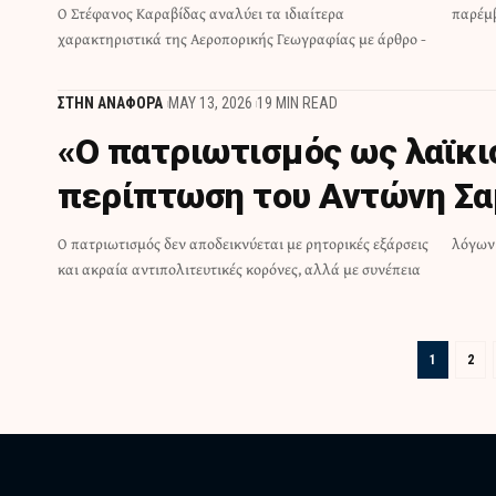
Ο Στέφανος Καραβίδας αναλύει τα ιδιαίτερα
παρέμβ
χαρακτηριστικά της Αεροπορικής Γεωγραφίας με άρθρο -
ΣΤΗΝ ΑΝΑΦΟΡΑ
MAY 13, 2026
19 MIN READ
«Ο πατριωτισμός ως λαϊκι
περίπτωση του Αντώνη Σα
O πατριωτισμός δεν αποδεικνύεται με ρητορικές εξάρσεις
λόγων 
και ακραία αντιπολιτευτικές κορόνες, αλλά με συνέπεια
1
2