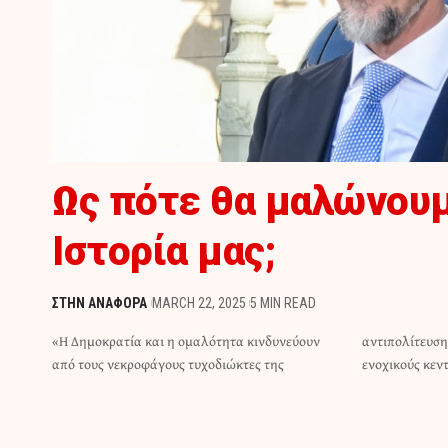
Ως πότε θα μαλώνουμ
Ιστορία μας;
ΣΤΗΝ ΑΝΑΦΟΡΑ
MARCH 22, 2025
5 MIN READ
«Η Δημοκρατία και η ομαλότητα κινδυνεύουν
αντιπολίτευσης και από τους λωτοφάγους,
από τους νεκροφάγους τυχοδιώκτες της
ενοχικούς κεν