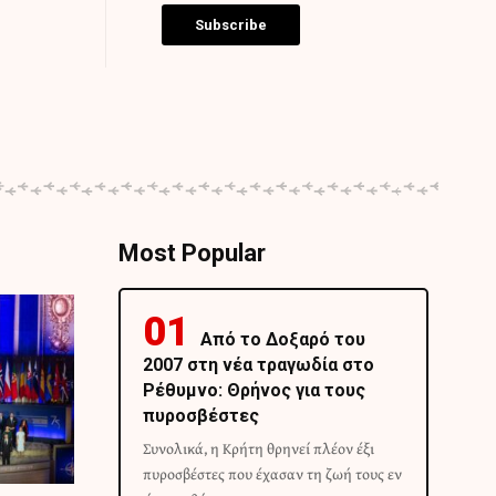
Subscribe
Most Popular
Από το Δοξαρό του
2007 στη νέα τραγωδία στο
Ρέθυμνο: Θρήνος για τους
πυροσβέστες
Συνολικά, η Κρήτη θρηνεί πλέον έξι
πυροσβέστες που έχασαν τη ζωή τους εν