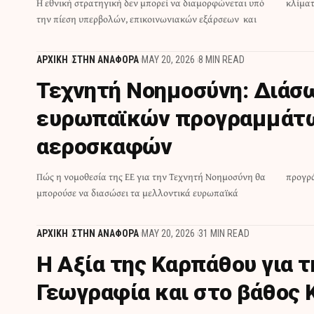
Η εθνική στρατηγική δεν μπορεί να διαμορφώνεται υπό
κλίματ
την πίεση υπερβολών, επικοινωνιακών εξάρσεων και
ΑΡΧΙΚΗ
ΣΤΗΝ ΑΝΑΦΟΡΑ
MAY 20, 2026
8 MIN READ
Τεχνητή Νοημοσύνη: Διάσ
ευρωπαϊκών προγραμμάτ
αεροσκαφών
Πώς η νομοθεσία της ΕΕ για την Τεχνητή Νοημοσύνη θα
προγρ
μπορούσε να διασώσει τα μελλοντικά ευρωπαϊκά
ΑΡΧΙΚΗ
ΣΤΗΝ ΑΝΑΦΟΡΑ
MAY 20, 2026
31 MIN READ
Η Αξία της Καρπάθου για 
Γεωγραφία και στο βάθος 