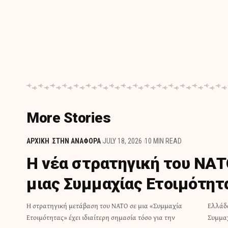
More Stories
ΑΡΧΙΚΗ
ΣΤΗΝ ΑΝΑΦΟΡΑ
JULY 18, 2026
10 MIN READ
Η νέα στρατηγική του ΝΑ
μιας Συμμαχίας Ετοιμότητ
H στρατηγική μετάβαση του ΝΑΤΟ σε μια «Συμμαχία
Ελλάδα όσο και για το σύνολο των κρατών μελών της
Ετοιμότητας» έχει ιδιαίτερη σημασία τόσο για την
Συμμαχ