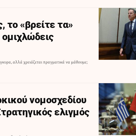
, το «βρείτε τα»
ι ομιχλώδεις
γκυρα, αλλά χρειάζεται πραγματικά να μάθουμε;
ρκικού νομοσχεδίου
 Στρατηγικός ελιγμός