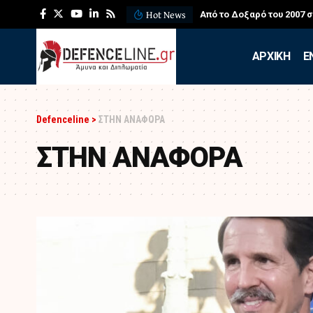
Hot News
 για τους πυροσβέστες
ΛΕΦΕΔ: Η εντυπωσιακή ά
APXIKH
Ε
Defenceline
>
ΣΤΗΝ ΑΝΑΦΟΡΑ
ΣΤΗΝ ΑΝΑΦΟΡΑ