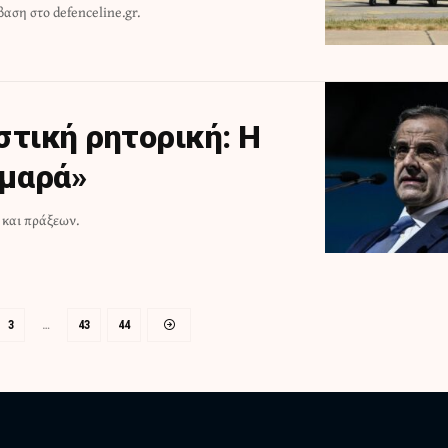
αση στο defenceline.gr.
στική ρητορική: Η
μαρά»
και πράξεων.
3
…
43
44