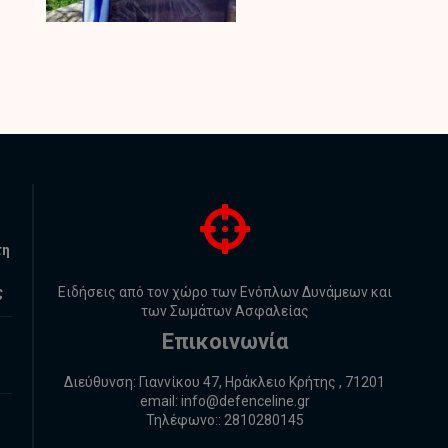
τη
ς
Ειδήσεις από τον χώρο των Ενόπλων Δυνάμεων και
των Σωμάτων Ασφαλείας
Επικοινωνία
Διεύθυνση: Γιαννίκου 47, Ηράκλειο Κρήτης , 71201
email:
info@defenceline.gr
Τηλέφωνο:: 2810280145