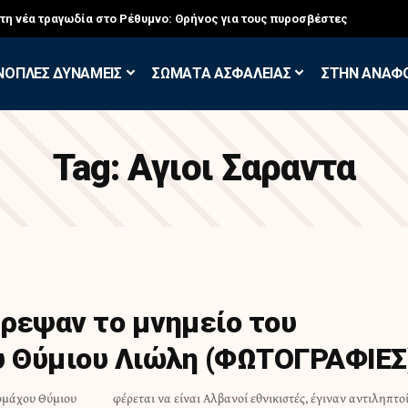
στη νέα τραγωδία στο Ρέθυμνο: Θρήνος για τους πυροσβέστες
ΝΟΠΛΕΣ ΔΥΝΑΜΕΙΣ
ΣΩΜΑΤΑ ΑΣΦΑΛΕΙΑΣ
ΣΤΗΝ ΑΝΑΦ
Tag:
Αγιοι Σαραντα
ρεψαν το μνημείο του
 Θύμιου Λιώλη (ΦΩΤΟΓΡΑΦΙΕΣ
ομάχου Θύμιου
ιναν αντιληπτοί