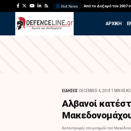
Hot News
Από το Δοξαρό του 2007 
APXIKH
Ε
ΕΙΔΗΣΕΙΣ
DECEMBER 4, 2018
1 MIN READ
Αλβανοί κατέστ
Μακεδονομάχου
Καταστροφές στο μνημείο του Μακεδον
φέρεται να είναι Αλβανοί εθνικιστές, έγ