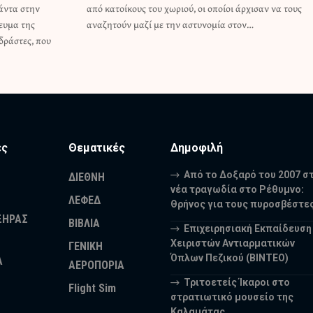
άντα στην
αν να τους
ευμα της
αναζητούν μαζί με την αστυνομία στον…
δράστες, που
ες
Θεματικές
Δημοφιλή
Από το Δοξαρό του 2007 σ
ΔΙΕΘΝΗ
νέα τραγωδία στο Ρέθυμνο:
ΛΕΦΕΔ
Θρήνος για τους πυροσβέστε
ΞΗΡΑΣ
ΒΙΒΛΙΑ
Επιχειρησιακή Εκπαίδευση
Χειριστών Αντιαρματικών
ΓΕΝΙΚΗ
Όπλων Πεζικού (ΒΙΝΤΕΟ)
Α
ΑΕΡΟΠΟΡΙΑ
Τριτοετείς Ίκαροι στο
Flight Sim
στρατιωτικό μουσείο της
Καλαμάτας