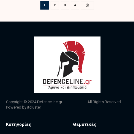
1
2
3
4
Copyright © 2024
Defenceline.gr
All Rights Reserved |
Powered by
itcluster
Κατηγορίες
Θεματικές