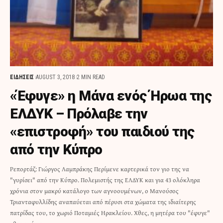
ΕΙΔΗΣΕΙΣ
AUGUST 3, 2018
2 MIN READ
«Έφυγε» η Μάνα ενός Ήρωα της
ΕΛΔΥΚ – Πρόλαβε την
«επιστροφή» του παιδιού της
από την Κύπρο
Ρεπορτάζ: Γιώργος Λαμπράκης Περίμενε καρτερικά τον γιο της να
"γυρίσει" από την Κύπρο. Πολεμιστής της ΕΛΔΥΚ και για 43 ολόκληρα
χρόνια στον μακρύ κατάλογο των αγνοουμένων, ο Μανούσος
Τριανταφυλλίδης αναπαύεται από πέρυσι στα χώματα της ιδιαίτερης
πατρίδας του, το χωριό Ποταμιές Ηρακλείου. Χθες, η μητέρα του "έφυγε"