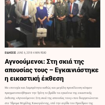
ΕΙΔΗΣΕΙΣ
JUNE 6, 2018
4 MIN READ
Αγνοούμενοι: Στη σκιά της
απουσίας τους – Εγκαινιάστηκε
η εικαστική έκθεση
Με επιτυχία και λαμπρότητα καθώς και μεγάλη προσέλευση κόσμου
πραγματοποιήθηκαν την Τρίτη το βράδυ τα εγκαίνια της εικαστικής
έκθεσης «Αγνοούμενοι: Στη σκιά της απουσίας τους» που διοργανώνεται
στο Ίδρυμα Μιχάλης Κακογιάννης, υπό την αιγίδα του Προέδρου της