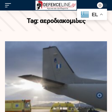
EL
Tag:
αεροδιακομιδές