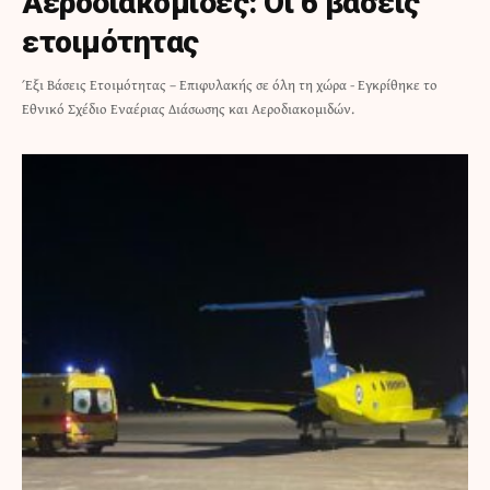
Αεροδιακομιδές: Οι 6 βάσεις
ετοιμότητας
Έξι Βάσεις Ετοιμότητας – Επιφυλακής σε όλη τη χώρα - Εγκρίθηκε το
Εθνικό Σχέδιο Εναέριας Διάσωσης και Αεροδιακομιδών.