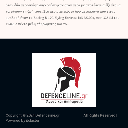
όταν δύο αεροσκάφη συγκρούστηκαν στον αέρα με αποτέλεσμα έξι άτομα
να χάσουν τη ζωή τους. Στο περιστατικό, τα δυο αεροπλάνα που είχαν
εμπλοκή ήταν τα Boeing B-17G Flying Fortress («N7227C», msn 32513) του
1944 με πέντε μέλη πληρώματος και το…
Copyright © 2024
Defenceline.gr
All Rights Reserved |
Powered by
itcluster