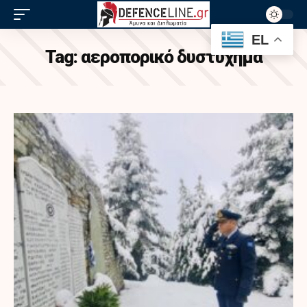
EL
Tag:
αεροπορικό δυστύχημα