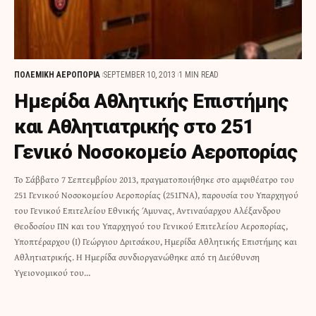
ΠΟΛΕΜΙΚΗ ΑΕΡΟΠΟΡΙΑ
SEPTEMBER 10, 2013
1 MIN READ
Ημερίδα Αθλητικής Επιστήμης
και Αθλητιατρικής στο 251
Γενικό Νοσοκομείο Αεροπορίας
Το Σάββατο 7 Σεπτεμβρίου 2013, πραγματοποιήθηκε στο αμφιθέατρο του
251 Γενικού Νοσοκομείου Αεροπορίας (251ΓΝΑ), παρουσία του Υπαρχηγού
του Γενικού Επιτελείου Εθνικής Άμυνας, Αντιναύαρχου Αλέξανδρου
Θεοδοσίου ΠΝ και του Υπαρχηγού του Γενικού Επιτελείου Αεροπορίας,
Υποπτέραρχου (Ι) Γεώργιου Δριτσάκου, Ημερίδα Αθλητικής Επιστήμης και
Αθλητιατρικής. Η Ημερίδα συνδιοργανώθηκε από τη Διεύθυνση
Υγειονομικού του…