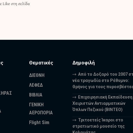
ε Like στη σελίδα
ες
Θεματικές
Δημοφιλή
Από το Δοξαρό του 2007 σ
ΔΙΕΘΝΗ
νέα τραγωδία στο Ρέθυμνο:
ΛΕΦΕΔ
Θρήνος για τους πυροσβέστε
ΞΗΡΑΣ
ΒΙΒΛΙΑ
Επιχειρησιακή Εκπαίδευση
Χειριστών Αντιαρματικών
ΓΕΝΙΚΗ
Όπλων Πεζικού (ΒΙΝΤΕΟ)
Α
ΑΕΡΟΠΟΡΙΑ
Τριτοετείς Ίκαροι στο
Flight Sim
στρατιωτικό μουσείο της
Καλαμάτας