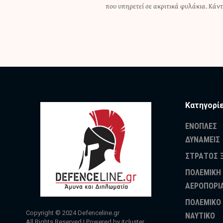
που υπηρετεί σε ακριτικά φυλάκια. Κάντ
Κατηγορί
ΕΝΟΠΛΕΣ
ΔΥΝΑΜΕΙΣ
ΣΤΡΑΤΟΣ 
ΠΟΛΕΜΙΚΗ
ΑΕΡΟΠΟΡΙ
ΠΟΛΕΜΙΚΟ
Copyright © 2024
Defenceline.gr
ΝΑΥΤΙΚΟ
All Rights Reserved | Powered by
itcluster