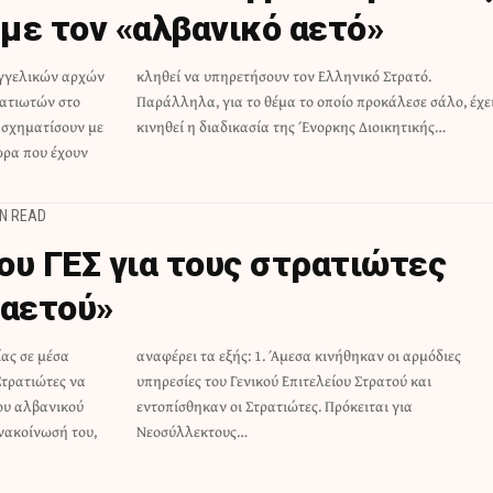
με τον «αλβανικό αετό»
αγγελικών αρχών
ηνικό Στρατό.
ρατιωτών στο
σε σάλο, έχει
 σχηματίσουν με
κινηθεί η διαδικασία της Ένορκης Διοικητικής…
ώρα που έχουν
IN READ
ου ΓΕΣ για τους στρατιώτες
 αετού»
ας σε μέσα
οι αρμόδιες
Στρατιώτες να
Στρατού και
του αλβανικού
κειται για
ανακοίνωσή του,
Νεοσύλλεκτους…