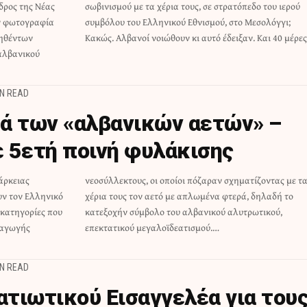
δρος της Νέας
πεδο του ιερού
ην φωτογραφία
ο Μεσολόγγι;
ηθέντων
Κακώς. Αλβανοί νοιώθουν κι αυτό έδειξαν. Και 40 μέρε
αλβανικού
IN READ
ά των «αλβανικών αετών» –
 5ετή ποινή φυλάκισης
άρκειας
τας με τα
υν τον Ελληνικό
ερά, δηλαδή το
ι κατηγορίες που
 αλυτρωτικού,
ταγωγής
επεκτατικού μεγαλοϊδεατισμού.…
IN READ
τιωτικού Εισαγγελέα για του