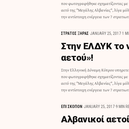
που φωτογραφήθηκε σχηματίζοντας με τ
ΕΛΔΥΚ εντοπίστηκε από τις αρμόδιες στ
αετό της "Μεγάλης Αλβανίας", λίγα μό
την αντίστοιχη ενέργεια των 7 στρατιω
ΣΤΡΑΤΟΣ ΞΗΡΑΣ
JANUARY 25, 2017
1 M
Στην ΕΛΔΥΚ το 
αετού»!
Στην Ελληνική Δύναμη Κύπρου υπηρετεί
Νεοσυλλέκτων του Μεσολογγίου! Ο σ
που φωτογραφήθηκε σχηματίζοντας με τ
ΕΛΔΥΚ εντοπίστηκε από τις αρμόδιες στ
αετό της "Μεγάλης Αλβανίας", λίγα μό
την αντίστοιχη ενέργεια των 7 στρατιω
ΕΠΙ ΣΚΟΠΟΝ
JANUARY 25, 2017
9 MIN 
Αλβανικοί αετοί