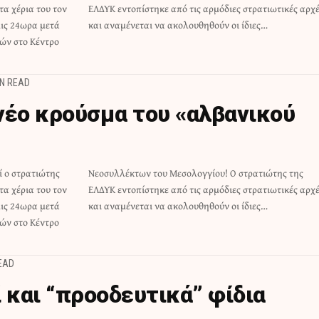
α χέρια του τον
ρατιωτικές αρχές
λις 24ωρα μετά
και αναμένεται να ακολουθηθούν οι ίδιες…
τών στο Κέντρο
IN READ
νέο κρούσμα του «αλβανικού
 ο στρατιώτης
τρατιώτης της
α χέρια του τον
ρατιωτικές αρχές
λις 24ωρα μετά
και αναμένεται να ακολουθηθούν οι ίδιες…
τών στο Κέντρο
READ
 και “προοδευτικά” φίδια