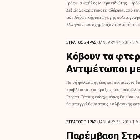
Γράφει ο Φαήλος Μ. Κρανιδιώτης - Πρόε
σωβινισμού με τα χέρια τους, σε στρατό
Δεξιάς Σοκαριστήκατε, αδέρφια, από τ
συμβόλου του Ελληνικού Εθνισμού, στ
των Αλβανικής καταγωγής πολιτογραφ
Ελλήνων που σχημάτιζαν τον αετό του 
ΣΤΡΑΤΟΣ ΞΗΡΑΣ
JANUARY 24, 2017
3 M
Κόβουν τα φτερ
Αντιμέτωποι με
Ποινή φυλάκισης έως και πενταετούς δι
νεοσύλλεκτους, οι οποίοι πόζαραν σχηματίζον
προβλέπεται για πράξεις που προσβάλο
χέρια τους τον αετό με απλωμένα φτ
Στρατό. Τέτοιες ενδεχομένως θα είναι ο
κατεξοχήν σύμβολο του αλβανικού
θα απαγγελθούν στους 7 αλβανικής κα
ΣΤΡΑΤΟΣ ΞΗΡΑΣ
JANUARY 23, 2017
1 M
Παρέμβαση Στρα