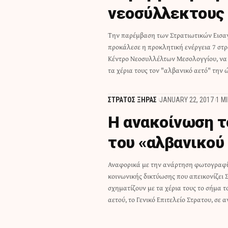
νεοσύλλεκτους 
Την παρέμβαση των Στρατιωτικών Εισ
κληθεί να υπηρετήσουν τον Ελλ
προκάλεσε η προκλητική ενέργεια 7 στ
Παράλληλα, για το θέμα το οποίο προκάλε
Κέντρο Νεοσυλλέλτων Μεσολογγίου, να
τα χέρια τους τον "αλβανικό αετό" την 
ΣΤΡΑΤΟΣ ΞΗΡΑΣ
JANUARY 22, 2017
1 M
Η ανακοίνωση τ
του «αλβανικού
Αναφορικά με την ανάρτηση φωτογραφί
αναφέρει τα εξής: 1. Άμεσα κινήθηκαν 
κοινωνικής δικτύωσης που απεικονίζει 
υπηρεσίες του Γενικού Επιτελείου 
σχηματίζουν με τα χέρια τους το σήμα 
εντοπίσθηκαν οι Στρατιώτες. Πρό
αετού, το Γενικό Επιτελείο Στρατου, σε 