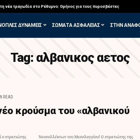
 άσκηση των Εθελοντών Εφέδρων στον Έβρο
ΝΟΠΛΕΣ ΔΥΝΑΜΕΙΣ
ΣΩΜΑΤΑ ΑΣΦΑΛΕΙΑΣ
ΣΤΗΝ ΑΝΑΦ
Tag:
αλβανικος αετος
IN READ
νέο κρούσμα του «αλβανικού
 ο στρατιώτης
τρατιώτης της