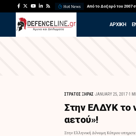
Hot News
ος για τους πυροσβέστες
ΛΕΦΕΔ: Η εντυπωσιακή
APXIKH
Ε
ΣΤΡΑΤΟΣ ΞΗΡΑΣ
JANUARY 25, 2017
1 M
Στην ΕΛΔΥΚ το 
αετού»!
Στην Ελληνική Δύναμη Κύπρου υπηρετεί
Νεοσυλλέκτων του Μεσολογγίου! Ο σ