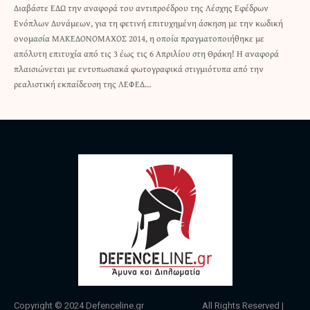
Διαβάστε ΕΔΩ την αναφορά του αντιπροέδρου της Λέσχης Εφέδρων
Ενόπλων Δυνάμεων, για τη φετινή επιτυχημένη άσκηση με την κωδική
ονομασία ΜΑΚΕΔΟΝΟΜΑΧΟΣ 2014, η οποία πραγματοποιήθηκε με
απόλυτη επιτυχία από τις 3 έως τις 6 Απριλίου στη Θράκη! Η αναφορά
πλαισιώνεται με εντυπωσιακά φωτογραφικά στιγμιότυπα από την
ρεαλιστική εκπαίδευση της ΛΕΦΕΔ…
Copyright © 2024
Defenceline.gr
All Rights Reserved |