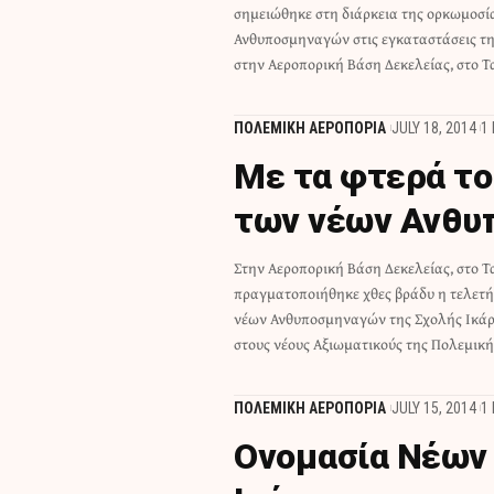
σημειώθηκε στη διάρκεια της ορκωμοσί
Εθνικής Αμύνης, μ' επικεφαλής τον υπο
Ανθυποσμηναγών στις εγκαταστάσεις τ
Αβραμόπουλο. Ο υπουργός, ως ε
στην Αεροπορική Βάση Δεκελείας, στο Τ
ΠΟΛΕΜΙΚΗ ΑΕΡΟΠΟΡΙΑ
JULY 18, 2014
1
Με τα φτερά το
των νέων Ανθυ
Στην Αεροπορική Βάση Δεκελείας, στο Τα
επέδωσε ο Υπουργός Εθνικής Άμυνας Δημή
πραγματοποιήθηκε χθες βράδυ η τελετ
Αβραμόπουλος. Από τη Σχολή απ
νέων Ανθυποσμηναγών της Σχολής Ικάρ
Ανθυποσμηναγοί, εκ των οποίων 107 από τ
στους νέους Αξιωματικούς της Πολεμικ
ΠΟΛΕΜΙΚΗ ΑΕΡΟΠΟΡΙΑ
JULY 15, 2014
1
Ονομασία Νέων