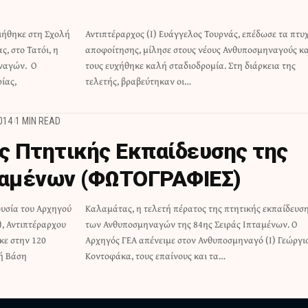
ιήθηκε στη Σχολή
επέδωσε τα πτυχία
, στο Τατόι, η
οσμηναγούς και
ηναγών. Ο
άρκεια της
ίας,
τελετής, βραβεύτηκαν οι…
014
1 MIN READ
 Πτητικής Εκπαίδευσης της
ταμένων (ΦΩΤΟΓΡΑΦΙΕΣ)
ουσία του Αρχηγού
ικής εκπαίδευσης
), Αντιπτέραρχου
ς Ιπταμένων. Ο
κε στην 120
 (Ι) Γεώργιο
ή Βάση
Κοντοφάκα, τους επαίνους και τα…