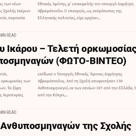
ας των νέων
υργό Δημήτρη
ης Σχολής Ικάρων
κπρόσωπος της
ατόι, παρουσία
Ελληνικής πολιτείας, είχε αρχίσει…
 MIN READ
υ Ικάρου – Τελετή ορκωμοσία
ποσμηναγών (ΦΩΤΟ-ΒΙΝΤΕΟ)
τόι,
τρης
ή ορκωμοσίας των
οφοιτήσαν 130
ων. Τα ξίφη
ην Ελλάδα, 9
ής Αεροπορίας
από την Κύπρο,…
 MIN READ
 Ανθυποσμηναγών της Σχολής