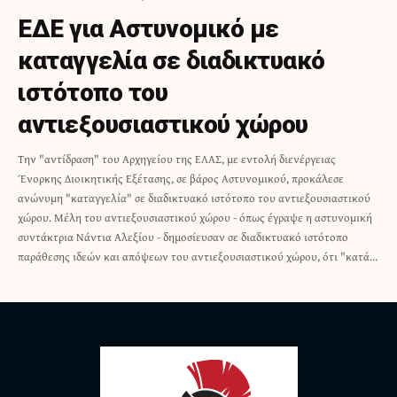
ΕΔΕ για Αστυνομικό με
καταγγελία σε διαδικτυακό
ιστότοπο του
αντιεξουσιαστικού χώρου
Την "αντίδραση" του Αρχηγείου της ΕΛΑΣ, με εντολή διενέργειας
Ένορκης Διοικητικής Εξέτασης, σε βάρος Αστυνομικού, προκάλεσε
ανώνυμη "καταγγελία" σε διαδικτυακό ιστότοπο του αντιεξουσιαστικού
χώρου. Μέλη του αντιεξουσιαστικού χώρου - όπως έγραψε η αστυνομική
συντάκτρια Νάντια Αλεξίου - δημοσίευσαν σε διαδικτυακό ιστότοπο
παράθεσης ιδεών και απόψεων του αντιεξουσιαστικού χώρου, ότι "κατά…