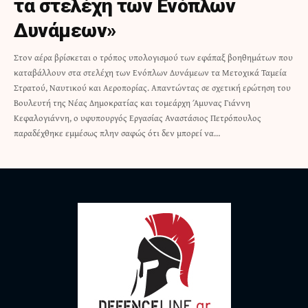
τα στελέχη των Ενόπλων
Δυνάμεων»
Στον αέρα βρίσκεται ο τρόπος υπολογισμού των εφάπαξ βοηθημάτων που
καταβάλλουν στα στελέχη των Ενόπλων Δυνάμεων τα Μετοχικά Ταμεία
Στρατού, Ναυτικού και Αεροπορίας. Απαντώντας σε σχετική ερώτηση του
Βουλευτή της Νέας Δημοκρατίας και τομεάρχη Άμυνας Γιάννη
Κεφαλογιάννη, ο υφυπουργός Εργασίας Αναστάσιος Πετρόπουλος
παραδέχθηκε εμμέσως πλην σαφώς ότι δεν μπορεί να…