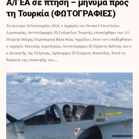
Α/ΓΕΑ σε πτήση – μήνυμα προς
τη Τουρκία (ΦΩΤΟΓΡΑΦΙΕΣ)
Τη Δευτέρα 20 Ιανουαρίου 2014, ο Αρχηγός του Γενικού Επιτελείου
Αεροπορίας, Αντιπτέραρχος (Ι) Ευάγγελος Τουρνάς, επισκέφθηκε την 111
Πτέρυγα Μάχης/Αεροπορική Βάση Νέας Αγχιάλου, όπου τον υποδέχθηκαν
ο Αρχηγός Τακτικής Αεροπορίας, Αντιπτέραρχος (Ι) Χρήστος Βαΐτσης και ο
ο Διοικητής της Πτέρυγας, Σμήναρχος (Ι) Γεώργιος Φασούλας. Κατά τη
διάρκεια της επίσκεψής του,…