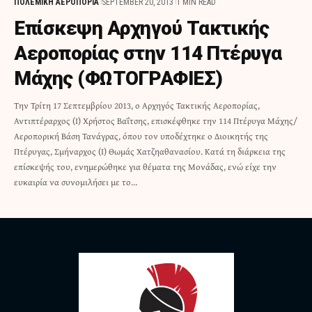
ΠΟΛΕΜΙΚΗ ΑΕΡΟΠΟΡΙΑ
SEPTEMBER 20, 2013
1 MIN READ
Επίσκεψη Αρχηγού Τακτικής
Αεροπορίας στην 114 Πτέρυγα
Μάχης (ΦΩΤΟΓΡΑΦΙΕΣ)
Την Τρίτη 17 Σεπτεμβρίου 2013, ο Αρχηγός Τακτικής Αεροπορίας,
Αντιπτέραρχος (Ι) Χρήστος Βαΐτσης, επισκέφθηκε την 114 Πτέρυγα Μάχης/
Αεροπορική Βάση Τανάγρας, όπου τον υποδέχτηκε ο Διοικητής της
Πτέρυγας, Σμήναρχος (Ι) Θωμάς Χατζηαθανασίου. Κατά τη διάρκεια της
επίσκεψής του, ενημερώθηκε για θέματα της Μονάδας, ενώ είχε την
ευκαιρία να συνομιλήσει με το…