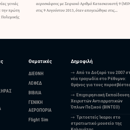
έας γενιάς
τή 9 (MSN9)
ε την πρώτη
στις 9 Αυγούστου 2013, όταν απογειώθηκε στις…
ς Πολεμικής
ες
Θεματικές
Δημοφιλή
Από το Δοξαρό του 2007 σ
ΔΙΕΘΝΗ
νέα τραγωδία στο Ρέθυμνο:
ΛΕΦΕΔ
Θρήνος για τους πυροσβέστε
ΞΗΡΑΣ
ΒΙΒΛΙΑ
Επιχειρησιακή Εκπαίδευση
Χειριστών Αντιαρματικών
ΓΕΝΙΚΗ
Όπλων Πεζικού (ΒΙΝΤΕΟ)
Α
ΑΕΡΟΠΟΡΙΑ
Τριτοετείς Ίκαροι στο
Flight Sim
στρατιωτικό μουσείο της
Καλαμάτας