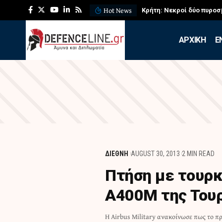
Hot News
Κρήτη: Νεκροί δύο πυροσ
APXIKH
Ε
ΔΙΕΘΝΗ
AUGUST 30, 2013
2 MIN READ
Πτήση με τουρκ
Α400Μ της Του
Η Airbus Military ανακοίνωσε πως το 
Αεροπορίας (ΤΗΚ). Προηγήθηκε η παρθ