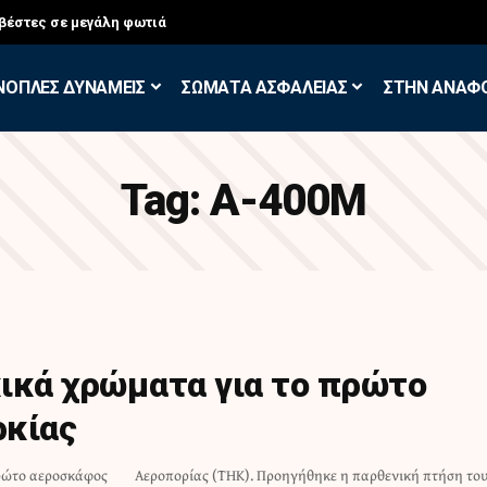
βέστες σε μεγάλη φωτιά
ΝΟΠΛΕΣ ΔΥΝΑΜΕΙΣ
ΣΩΜΑΤΑ ΑΣΦΑΛΕΙΑΣ
ΣΤΗΝ ΑΝΑΦ
Tag:
Α-400Μ
ικά χρώματα για το πρώτο
ρκίας
πρώτο αεροσκάφος
ενική πτήση του