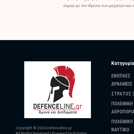
έσμιγε με τον ιδρώτα των μαχητών και 
Κατηγορί
ΕΝΟΠΛΕΣ
ΔΥΝΑΜΕΙΣ
ΣΤΡΑΤΟΣ 
ΠΟΛΕΜΙΚΗ
ΑΕΡΟΠΟΡΙ
ΠΟΛΕΜΙΚΟ
Copyright © 2024
Defenceline.gr
ΝΑΥΤΙΚΟ
All Rights Reserved | Powered by
itcluster