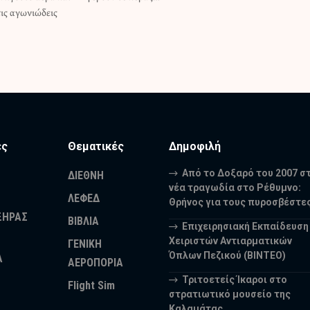
τις αγωνιώδεις
ες
Θεματικές
Δημοφιλή
Από το Δοξαρό του 2007 σ
ΔΙΕΘΝΗ
νέα τραγωδία στο Ρέθυμνο:
ΛΕΦΕΔ
Θρήνος για τους πυροσβέστε
ΞΗΡΑΣ
ΒΙΒΛΙΑ
Επιχειρησιακή Εκπαίδευση
Χειριστών Αντιαρματικών
ΓΕΝΙΚΗ
Όπλων Πεζικού (ΒΙΝΤΕΟ)
Α
ΑΕΡΟΠΟΡΙΑ
Τριτοετείς Ίκαροι στο
Flight Sim
στρατιωτικό μουσείο της
Καλαμάτας