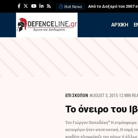
Hot News
Από το Δοξαρό του 2007 
APXIKH
Ε
ΕΠΙ ΣΚΟΠΟΝ
AUGUST 3, 2015
12 MIN RE
Το όνειρο του Ι
Του Γιώργου Παπαδάκη* Η ατμόσφαιρα 
ανάσες των επιτελικών, που διάβαινα
καταφύγιο ήταν αποπνικτική. Η οσμή τ
πιο γρήγορα τους στενούς υπόγειους διαδρό
κορδίτη πλημμύριζε τον ούτως ή άλλως 