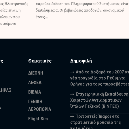
ας Ηλεκτρονικής
στήματος, είναι
ίας είναι, η
 οικονομικού
αιώσεων που
έτους…
οδοτούμενο
ες
Θεματικές
Δημοφιλή
Από το Δοξαρό του 2007 σ
ΔΙΕΘΝΗ
νέα τραγωδία στο Ρέθυμνο:
ΛΕΦΕΔ
Θρήνος για τους πυροσβέστε
ΞΗΡΑΣ
ΒΙΒΛΙΑ
Επιχειρησιακή Εκπαίδευση
Χειριστών Αντιαρματικών
ΓΕΝΙΚΗ
Όπλων Πεζικού (ΒΙΝΤΕΟ)
Α
ΑΕΡΟΠΟΡΙΑ
Τριτοετείς Ίκαροι στο
Flight Sim
στρατιωτικό μουσείο της
Καλαμάτας