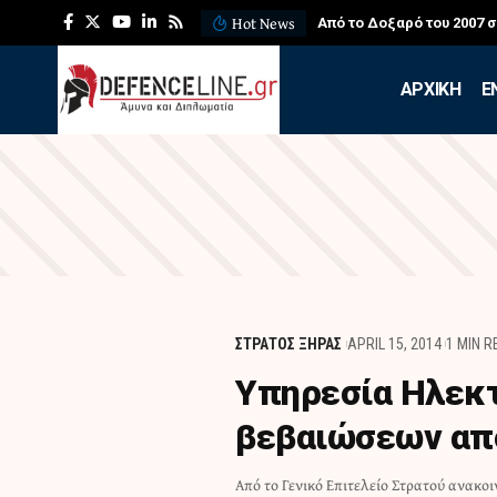
Hot News
Από το Δοξαρό του 2007 
APXIKH
Ε
ΣΤΡΑΤΟΣ ΞΗΡΑΣ
APRIL 15, 2014
1 MIN 
Υπηρεσία Ηλεκ
βεβαιώσεων από
Από το Γενικό Επιτελείο Στρατού ανακοι
προσωπικό του Γενικού Επιτελείου Στρ