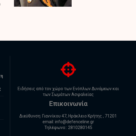
τη
ς
Ειδήσεις από τον χώρο των Ενόπλων Δυνάμεων και
των Σωμάτων Ασφαλείας
Επικοινωνία
Διεύθυνση: Γιαννίκου 47, Ηράκλειο Κρήτης , 71201
email:
info@defenceline.gr
Τηλέφωνο:: 2810280145