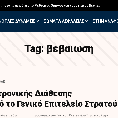
στη νέα τραγωδία στο Ρέθυμνο: Θρήνος για τους πυροσβέστες
ΝΟΠΛΕΣ ΔΥΝΑΜΕΙΣ
ΣΩΜΑΤΑ ΑΣΦΑΛΕΙΑΣ
ΣΤΗΝ ΑΝΑΦ
Tag:
βεβαιωση
READ
τρονικής Διάθεσης
 το Γενικό Επιτελείο Στρατού
νώνεται ότι
ατού. Στην