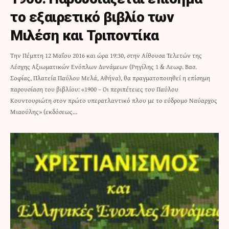
το εξαιρετικό βιβλίο των
Μιλέση και Τριποντίκα
Tην Πέμπτη 12 Μαΐου 2016 και ώρα 19:30, στην Αίθουσα Τελετών της
Λέσχης Αξιωματικών Ενόπλων Δυνάμεων (Ρηγίλης 1 & Λεωφ. Βασ.
Σοφίας, Πλατεία Παύλου Μελά, Αθήνα), θα πραγματοποιηθεί η επίσημη
παρουσίαση του βιβλίου: «1900 – Οι περιπέτειες του Παύλου
Κουντουριώτη στον πρώτο υπερατλαντικό πλου με το εύδρομο Ναύαρχος
Μιαούλης» (εκδόσεως…