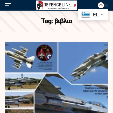
EL
Tag:
βιβλιο