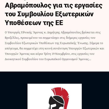
Αβραμόπουλος για τις εργασίες
του Συμβουλίου Εξωτερικών
Υποθέσεων της ΕΕ
Ο Υπουργός Εθνικής Άμυνας κ. Δημήτρης Αβραμόπουλος βρίσκεται στις
Βρυξέλλες, προκειμένου να συμμετάσχει στις διήμερες εργασίες του
Συμβουλίου Εξωτερικών Υποθέσεων της Ευρωπαϊκής Ένωσης. Σήμερα το
απόγευμα, θα συμμετέχει στη κοινή συνάντηση Υπουργών Εξωτερικών και
Υπουργών Άμυνας και αύριο Τρίτη 19 Νοεμβρίου, στις εργασίες του
Διοικητικού Συμβουλίου του Ευρωπαϊκού Οργανισμού Άμυνας…