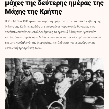
μάχες της δεύτερης ημέρας της
Μάχης της Κρήτης
Η 21η Μαΐου 1941 ήταν μια κομβική ημέρα για την συνολική έκβαση της
Μάχης της Κρήτης, καθώς οι ενισχυμένες γερμανικές δυνάμεις των
αλεξιπτωτιστών εκμεταλλευόμενες τα τραγικά λάθη των Βρετανών
κατέλαβαν ο αεροδρόμιο Μάλεμε και παρά τα πυκνά πυρά πυροβολικού
της 2ης Νεοζηλανδικής Μεραρχίας, κατόρθωσαν να μεταφέρουν, με
κανονική προσγείωση των…