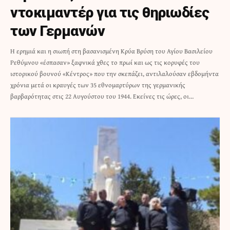
ντοκιμαντέρ για τις θηριωδίες
των Γερμανών
Η ερημιά και η σιωπή στη βασανισμένη Κρύα Βρύση του Αγίου Βασιλείου
Ρεθύμνου «έσπασαν» ξαφνικά χθες το πρωί και ως τις κορυφές του
ιστορικού βουνού «Κέντρος» που την σκεπάζει, αντιλαλούσαν εβδομήντα
χρόνια μετά οι κραυγές των 35 εθνομαρτύρων της γερμανικής
βαρβαρότητας στις 22 Αυγούστου του 1944. Εκείνες τις ώρες, οι…