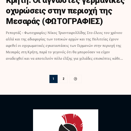
Κρήτη: Οι άγνωστες γερμανικές
οχυρώσεις στην περιοχή της
Μεσαράς (ΦΩΤΟΓΡΑΦΙΕΣ)
Ρεπορτάζ – Φωτογραφίες: Νίκος Τριανταφυλλίδης Στο έλεος του χρόνου
αλλά και της αδιαφορίας των τοπικών αρχών και της Πολιτείας έχουν
αφεθεί οι οχυρωματικές εγκαταστάσεις των Γερμανών στην περιοχή της
Μεσαράς στη Κρήτη, παρά το γεγονός ότι θα μπορούσαν να είχαν
αναδειχθεί και να αποτελούν πόλο έλξης για χιλιάδες επισκέπτες κάθε…
1
2