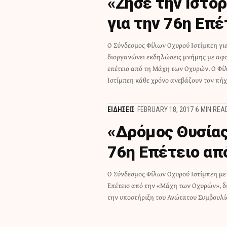
«Ζήσε την Iστο
για την 76η Επ
Ο Σύνδεσμος Φίλων Οχυρού Ιστίμπεη γι
αγάπη για την Ιστορία και ο σεβασμός στι
διοργανώνει εκδηλώσεις μνήμης με αφ
Ελλήνων που πολέμησαν για την Πατρί
επέτειο από τη Μάχη των Οχυρών. Ο Φί
Ιστίμπεη κάθε χρόνο ανεβάζουν τον πή
ΕΙΔΗΣΕΙΣ
FEBRUARY 18, 2017
6 MIN REA
«Δρόμος Θυσίας
76η Επέτειο απ
Ο Σύνδεσμος Φίλων Οχυρού Ιστίμπεη με
Ενόπλων Δυνάμεων το Σάββατο 08 Απρ
Επέτειο από την «Μάχη των Οχυρών», δ
ώρα 11.00 ορεινό αγώνα δρόμου 14 χλμ «
την υποστήριξη του Ανώτατου Συμβουλί