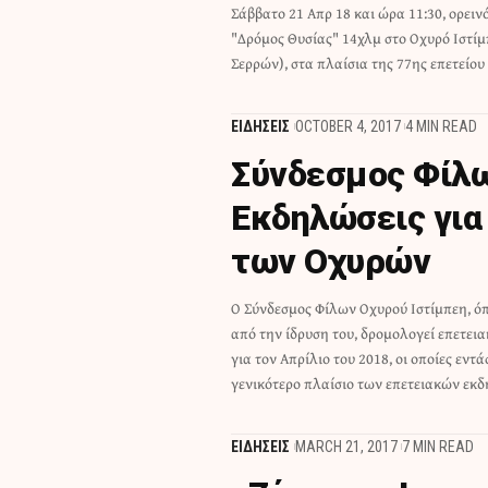
Σάββατο 21 Απρ 18 και ώρα 11:30, oρει
Συμβουλίου Αθλητισμού Ενόπλων Δυνά
"Δρόμος Θυσίας" 14χλμ στο Οχυρό Ιστίμπ
Σερρών), στα πλαίσια της 77ης επετείο
ΕΙΔΗΣΕΙΣ
OCTOBER 4, 2017
4 MIN READ
Σύνδεσμος Φίλω
Εκδηλώσεις για
των Οχυρών
Ο Σύνδεσμος Φίλων Οχυρού Ιστίμπεη, ό
διοργανώνει η Στρατιωτική Αρχή, με σκο
από την ίδρυση του, δρομολογεί επετει
της ιστορικής Μάχης των Οχυρών.
για τον Απρίλιο του 2018, οι οποίες εντ
γενικότερο πλαίσιο των επετειακών εκ
ΕΙΔΗΣΕΙΣ
MARCH 21, 2017
7 MIN READ