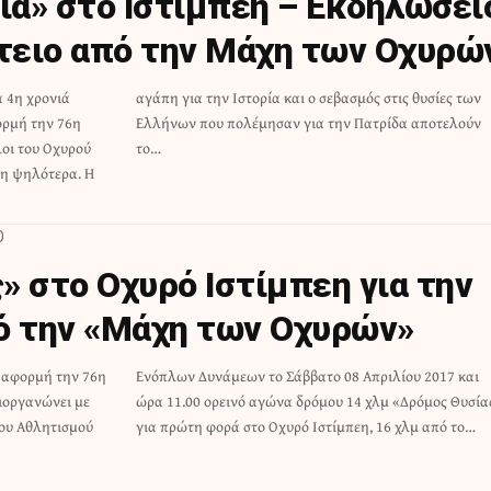
ρία» στο Ιστίμπεη – Εκδηλώσει
έτειο από την Μάχη των Οχυρώ
α 4η χρονιά
ς θυσίες των
ορμή την 76η
δα αποτελούν
λοι του Οχυρού
το…
χη ψηλότερα. Η
D
» στο Οχυρό Ιστίμπεη για την
ό την «Μάχη των Οχυρών»
 αφορμή την 76η
ιλίου 2017 και
ιοργανώνει με
Δρόμος Θυσίας»
ου Αθλητισμού
για πρώτη φορά στο Οχυρό Ιστίμπεη, 16 χλμ από το…