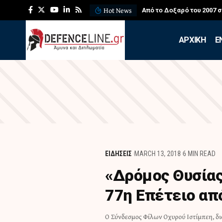
Hot News
Από το Δοξαρό του 2007 
APXIKH
Ε
ΕΙΔΗΣΕΙΣ
MARCH 13, 2018
6 MIN READ
«Δρόμος Θυσίας
77η Επέτειο απ
Ο Σύνδεσμος Φίλων Οχυρού Ιστίμπεη, δι
Οχυρών, με την τεχνική υποστήριξη 