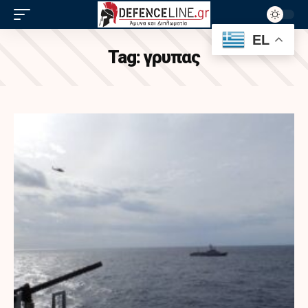
EL
Tag:
γρυπας