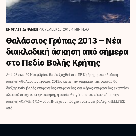
ΕΝΟΠΛΕΣ ΔΥΝΑΜΕΙΣ
NOVEMBER 25, 2013
1 MIN READ
Θαλάσσιος Γρύπας 2013 – Νέα
διακλαδική άσκηση από σήμερα
στο Πεδίο Βολής Κρήτης
Από 25 έως 29 Νοεμβρίου θα διεξαχθεί στο ΠΒ Κρήτης η διακλαδική
άσκηση «Θαλάσσιος Γρύπας 2013», κατά την διάρκεια της οποίας θα
διεξαχθούν βολές επιφανείας-επιφανείας και αέρος-επιφανείας εναντίον
πλωτού στόχου. Στην άσκηση, η οποία θα γίνει σε συνδυασμό με την
άσκηση «ΟΡΜΗ 4/13» του ΠΝ, έχουν προγραμματιστεί βολές: -HELLFIRE
από…