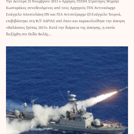
Την Δευτέρα 25 Νοεμβρίου 2013 ο Αρχηγός ΓΕΕΘΑ Στρατηγός Μιχαήλ
Κωσταράκος συνοδευόμενος από τους Αρχηγούς ΓΕΝ Αντιναύαρχο
Ευάγγελο Αποστολάκη ΠΝ και ΓΕΑ Αντιπτέραρχο (Ι) Ευάγγελο Τουρνά,
επιβιβάστηκε στη Φ/Γ ΑΔΡΙΑΣ από όπου και παρακολούθησε την άσκηση
«Θαλάσσιος Γρύπας 2013». Κατά την διάρκεια της άσκησης, η οποία
διεξήχθη στο Πεδίο Βολής…