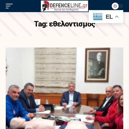
EL
Tag:
εθελοντισμός