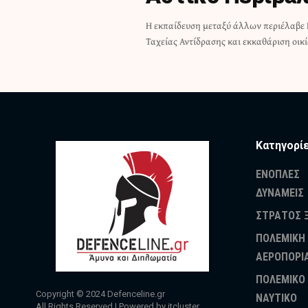
Η εκπαίδευση μεταξύ άλλων περιέλαβε
Ταχείας Αντίδρασης και εκκαθάριση οικί
Κατηγορί
ΕΝΟΠΛΕΣ
ΔΥΝΑΜΕΙΣ
ΣΤΡΑΤΟΣ 
ΠΟΛΕΜΙΚΗ
ΑΕΡΟΠΟΡΙ
ΠΟΛΕΜΙΚΟ
Copyright © 2024
Defenceline.gr
ΝΑΥΤΙΚΟ
All Rights Reserved | Powered by
itcluster