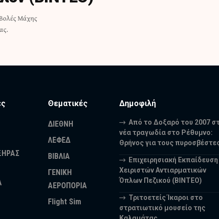
 Βολές Μάχης
ας.
ες
Θεματικές
Δημοφιλή
Από το Δοξαρό του 2007 σ
ΔΙΕΘΝΗ
νέα τραγωδία στο Ρέθυμνο:
ΛΕΦΕΔ
Θρήνος για τους πυροσβέστε
ΞΗΡΑΣ
ΒΙΒΛΙΑ
Επιχειρησιακή Εκπαίδευση
Χειριστών Αντιαρματικών
ΓΕΝΙΚΗ
Όπλων Πεζικού (ΒΙΝΤΕΟ)
Α
ΑΕΡΟΠΟΡΙΑ
Τριτοετείς Ίκαροι στο
Flight Sim
στρατιωτικό μουσείο της
Καλαμάτας