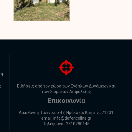
τη
ς
Ειδήσεις από τον χώρο των Ενόπλων Δυνάμεων και
των Σωμάτων Ασφαλείας
Επικοινωνία
Διεύθυνση: Γιαννίκου 47, Ηράκλειο Κρήτης , 71201
email:
info@defenceline.gr
Τηλέφωνο:: 2810280145