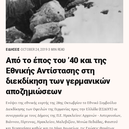
ΕΙΔΗΣΕΙΣ
OCTOBER 24, 2019
3 MIN READ
Από το έπος του ’40 και της
Εθνικής Αντίστασης στη
διεκδίκηση των γερμανικών
αποζημιώσεων
Ενόψει της εθνικής εορτής της 28ης Οκτωβρίου το Εθνικό Συμβούλιο
Διεκδίκησης των Οφειλών της Γερμανίας προς την Ελλάδα (ΕΣΔΟΓΕ) σε
συνεργασία με τους Δήμους της Π.Ε. Ηρακλείου: Αρχανών - Αστερουσίων,
Βιάννου, Γόρτυνας, Ηρακλείου, Μαλεβιζίου, Μινώα Πεδιάδας, Φαιστού
και Χερσονήσου καθώς και το Δήμο Ανωγείων, τις Ενώσεις Θυμάτων