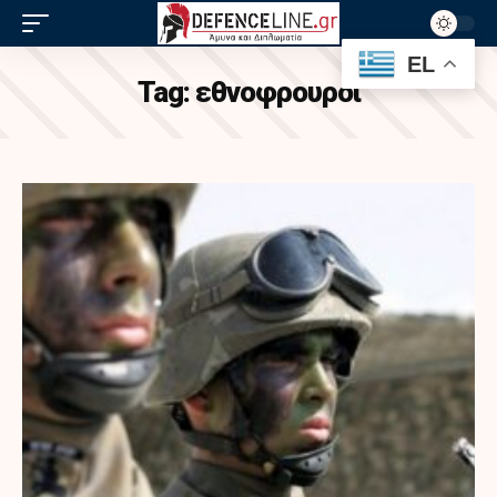
EL
Tag:
εθνοφρουροι