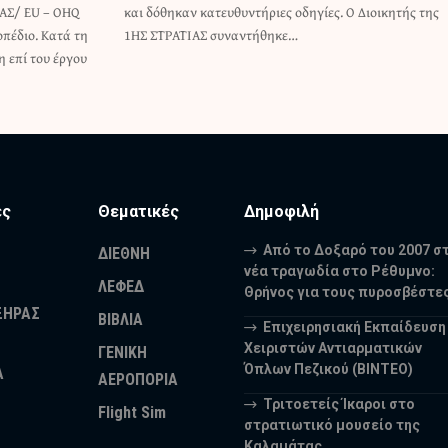
ΙΑΣ/ EU – OHQ
Διοικητής της
πέδιο. Κατά τη
1ΗΣ ΣΤΡΑΤΙΑΣ συναντήθηκε…
η επί του έργου
ες
Θεματικές
Δημοφιλή
Από το Δοξαρό του 2007 σ
ΔΙΕΘΝΗ
νέα τραγωδία στο Ρέθυμνο:
ΛΕΦΕΔ
Θρήνος για τους πυροσβέστε
ΞΗΡΑΣ
ΒΙΒΛΙΑ
Επιχειρησιακή Εκπαίδευση
Χειριστών Αντιαρματικών
ΓΕΝΙΚΗ
Όπλων Πεζικού (ΒΙΝΤΕΟ)
Α
ΑΕΡΟΠΟΡΙΑ
Τριτοετείς Ίκαροι στο
Flight Sim
στρατιωτικό μουσείο της
Καλαμάτας