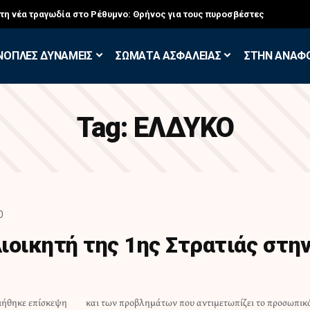
στη νέα τραγωδία στο Ρέθυμνο: Θρήνος για τους πυροσβέστες
ΝΟΠΛΕΣ ΔΥΝΑΜΕΙΣ
ΣΩΜΑΤΑ ΑΣΦΑΛΕΙΑΣ
ΣΤΗΝ ΑΝΑΦ
Tag:
ΕΛΔΥΚΟ
D
ιοικητή της 1ης Στρατιάς στη
οιήθηκε επίσκεψη
ει το προσωπικό