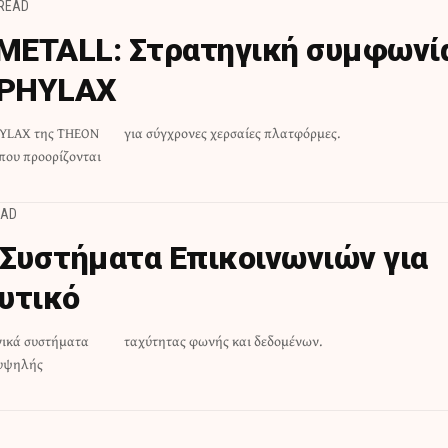
 READ
METALL: Στρατηγική συμφωνί
 PHYLAX
HYLAX της THEON
για σύγχρονες χερσαίες πλατφόρμες.
 που προορίζονται
EAD
 Συστήματα Επικοινωνιών για
υτικό
νικά συστήματα
ταχύτητας φωνής και δεδομένων.
 υψηλής