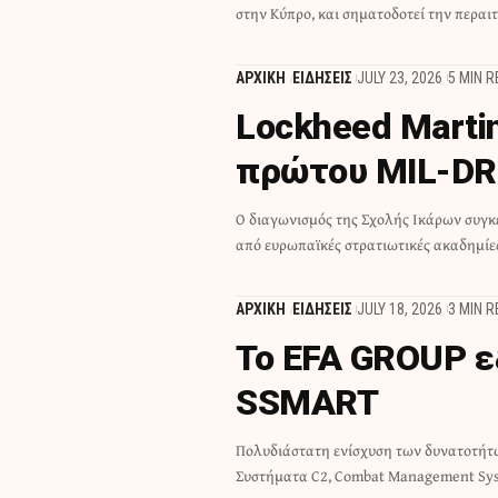
στην Κύπρο, και σηματοδοτεί την περαι
ΑΡΧΙΚΗ
ΕΙΔΗΣΕΙΣ
JULY 23, 2026
5 MIN 
Lockheed Marti
πρώτου MIL-D
Ο διαγωνισμός της Σχολής Ικάρων συγ
προσομοίωσης Έρευνας και Διάσωση
από ευρωπαϊκές στρατιωτικές ακαδημίε
ΑΡΧΙΚΗ
ΕΙΔΗΣΕΙΣ
JULY 18, 2026
3 MIN 
To EFA GROUP ε
SSMART
Πολυδιάστατη ενίσχυση των δυνατοτήτω
Συστήματα C2, Combat Management Sys