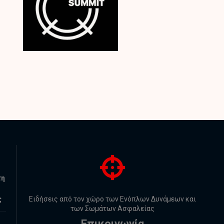
τη
ς
Ειδήσεις από τον χώρο των Ενόπλων Δυνάμεων και
των Σωμάτων Ασφαλείας
Επικοινωνία