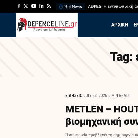
Hot News
ΛΕΦΕΔ: Η εντυπωσιακή ά
APXIKH
Ε
Tag:
ΕΙΔΗΣΕΙΣ
JULY 23, 2026
5 MIN READ
METLEN – HOUTR
βιομηχανική συ
Η συμφωνία προβλέπει τη δημιουργία κο
στρατηγικής βιομηχανικής συνεργασίας 