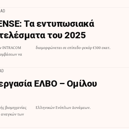
EAD
NSE: Τα εντυπωσιακά
τελέσματα του 2025
την INTRACOM
διαμορφώνεται σε επίπεδο-ρεκόρ €300 εκατ.
συμβάσεων να
AD
εργασία ΕΛΒΟ – Ομίλου
κής βιομηχανίας
Ελληνικών Ενόπλων Δυνάμεων.
ν αναγκών των