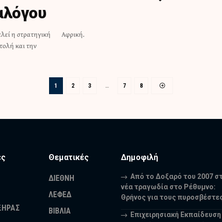
αλόγου
λεί η στρατηγική
Αφρική.
τολή και την
1
2
3
…
7
8
ες
Θεματικές
Δημοφιλή
Από το Δοξαρό του 2007 σ
ΔΙΕΘΝΗ
νέα τραγωδία στο Ρέθυμνο:
ΛΕΦΕΔ
Θρήνος για τους πυροσβέστε
ΞΗΡΑΣ
ΒΙΒΛΙΑ
Επιχειρησιακή Εκπαίδευση