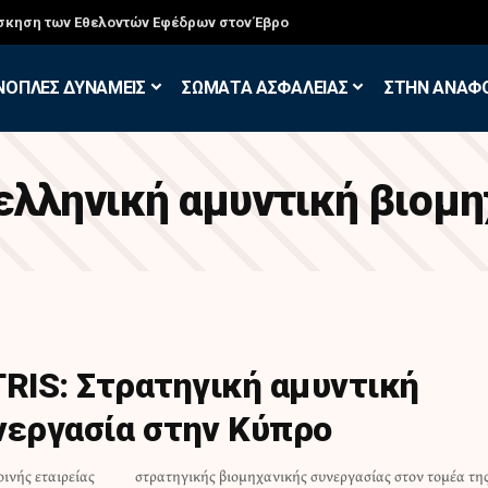
σκηση των Εθελοντών Εφέδρων στον Έβρο
ΝΟΠΛΕΣ ΔΥΝΑΜΕΙΣ
ΣΩΜΑΤΑ ΑΣΦΑΛΕΙΑΣ
ΣΤΗΝ ΑΝΑΦ
ελληνική αμυντική βιομη
IS: Στρατηγική αμυντική
νεργασία στην Κύπρο
ινής εταιρείας
στον τομέα της