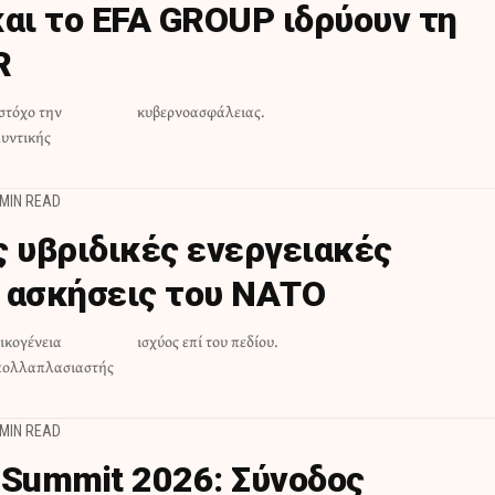
και το EFA GROUP ιδρύουν τη
R
στόχο την
κυβερνοασφάλειας.
υντικής
 MIN READ
ς υβριδικές ενεργειακές
 ασκήσεις του ΝΑΤΟ
ικογένεια
ισχύος επί του πεδίου.
 πολλαπλασιαστής
 MIN READ
 Summit 2026: Σύνοδος