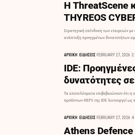
Η ThreatScene 
THYREOS CYBE
Στρατηγική επένδυση των εταιρειών με 
ανάπτυξη προηγμένων δυνατοτήτων αμ
ΑΡΧΙΚΗ
ΕΙΔΗΣΕΙΣ
FEBRUARY 27, 2026
2
IDE: Προηγμένε
δυνατότητες σε
Τα αποτελέσματα επιβεβαιώνουν ότι η ο
προϊόντων HEPS της IDE λειτουργεί ως
ΑΡΧΙΚΗ
ΕΙΔΗΣΕΙΣ
FEBRUARY 27, 2026
4
Athens Defence