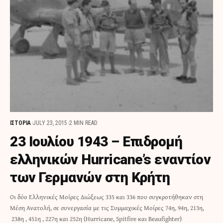
ΙΣΤΟΡΙΑ
JULY 23, 2015
2 MIN READ
23 Ιουλίου 1943 – Επιδρομή
ελληνικών Hurricane’s εναντίον
των Γερμανών στη Κρήτη
Οι δύο Ελληνικές Μοίρες Διώξεως 335 και 336 που συγκροτήθηκαν στη
Μέση Ανατολή, σε συνεργασία με τις Συμμαχικές Μοίρες 74η, 94η, 213η,
238η , 451η , 227η και 252η (Hurricane, Spitfire και Beaufighter)