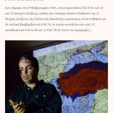
Σαν σήμερα, στις 9 Φεβρουαρίου 1941, οκτώ αεροπλάνα PZL P.24 των 22
και 23 Μοιρών Διώξεως, καθώς και τέσσερα Gloster Gladiator της 21
Μοίρας Διώξεως της Ελληνικής Βασιλικής Αεροπορίας συναντήθηκαν με
18 ιταλικά βομβαρδιστικά S.M.79, τα οποία συνοδεύονταν από 12
καταδιωκτικά Fiat G.50 και 12 Fiat CR.42. Κατά τις αερομαχίες…