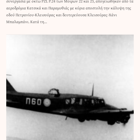
συνεργασία με οκτώ PZL P.24 των Μοιρών 22 και 23, απογειώθηκαν από τα
αεροδρόμια Κατσικά και Παραμυθιάς με κύρια αποστολή την κάλυψη της
οδού Πετρανίου-Κλεισούρας και δευτερεύουσα Κλεισούρας-Χάνι
Μπαλαμπάνι. Κατά τη…