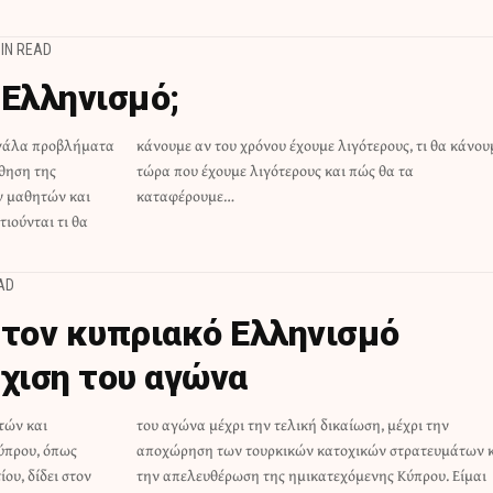
MIN READ
 Ελληνισμό;
εγάλα προβλήματα
υς, τι θα κάνουμε
θηση της
ώς θα τα
ν μαθητών και
καταφέρουμε…
ιούνται τι θα
AD
στον κυπριακό Ελληνισμό
έχιση του αγώνα
τών και
έχρι την
ύπρου, όπως
τευμάτων και
ου, δίδει στον
Κύπρου. Είμαι