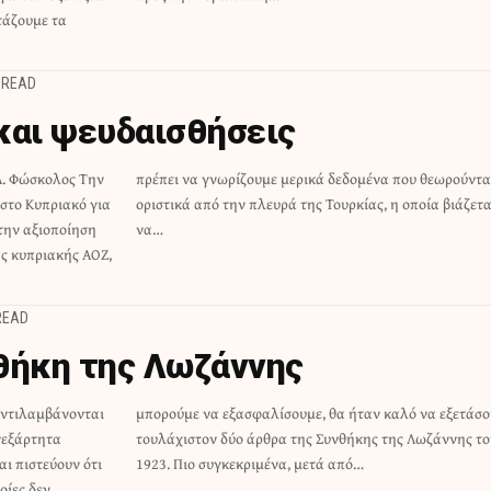
ετάζουμε τα
 READ
και ψευδαισθήσεις
 Α. Φώσκολος Την
 που θεωρούνται
στο Κυπριακό για
 η οποία βιάζεται
 την αξιοποίηση
να…
ς κυπριακής ΑΟΖ,
READ
θήκη της Λωζάννης
 αντιλαμβάνονται
λό να εξετάσουν
νεξάρτητα
ζάννης του
ι πιστεύουν ότι
1923. Πιο συγκεκριμένα, μετά από…
οίες δεν