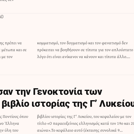
AD
ης πρέπει να
ανατισμό δεν
α μέτωπα και σε
τον απλούστατο
 με τον
λόγο ότι είναι ανίκανοι να κάνουν και τίποτα άλλο.…
σαν την Γενοκτονία των
βιβλίο ιστορίας της Γ’ Λυκείου
ς Ποντίους όπου
κεφαλαίου με τον
μενο Έλληνα
 19ο και 20ό
ην ύλη του
αιώνα».Το κεφάλαιο αυτό (έκτασης συνολικά 9…