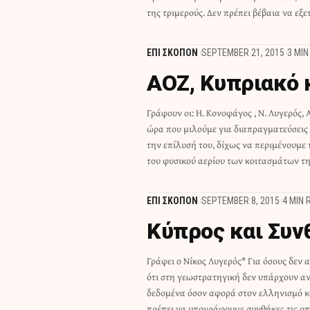
της τριμερούς. Δεν πρέπει βέβαια να εξ
ΕΠΙ ΣΚΟΠΟΝ
SEPTEMBER 21, 2015
3 MIN
ΑΟΖ, Κυπριακό 
Γράφουν οι: Η. Κονοφάγος , Ν. Λυγερός,
πρέπει να γνωρίζουμε μερικά δεδομένα
ώρα που μιλούμε για διαπραγματεύσεις 
οριστικά από την πλευρά της Τουρκίας,
την επίλυσή του, δίχως να περιμένουμε
του φυσικού αερίου των κοιτασμάτων τη
ΕΠΙ ΣΚΟΠΟΝ
SEPTEMBER 8, 2015
4 MIN 
Κύπρος και Συν
Γράφει ο Νίκος Λυγερός* Για όσους δεν
μπορούμε να εξασφαλίσουμε, θα ήταν κα
ότι στη γεωστρατηγική δεν υπάρχουν α
τουλάχιστον δύο άρθρα της Συνθήκης της Λω
δεδομένα όσον αφορά στον ελληνισμό κα
πρέπει να υπογράφουμε συνθήκες τις οπ