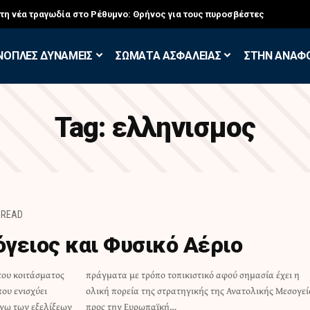
σκηση των Εθελοντών Εφέδρων στον Έβρο
ΝΟΠΛΕΣ ΔΥΝΑΜΕΙΣ
ΣΩΜΑΤΑ ΑΣΦΑΛΕΙΑΣ
ΣΤΗΝ ΑΝΑΦ
Tag:
ελληνισμος
 READ
γειος και Φυσικό Αέριο
του κοιτάσματος
σημασία έχει η
ου ενισχύει
ής Μεσογείου
όγω των εξελίξεων
προς την Ευρωπαϊκή…