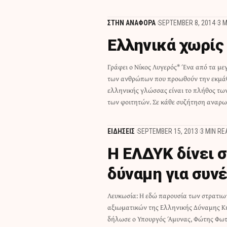
ΣΤΗΝ ΑΝΑΦΟΡΑ
SEPTEMBER 8, 2014
3 
Ελληνικά χωρίς
Γράφει ο Νίκος Λυγερός* Ένα από τα μ
κάνουμε αν του χρόνου έχουμε λιγότερο
των ανθρώπων που προωθούν την εκμά
τώρα που έχουμε λιγότερους και π
ελληνικής γλώσσας είναι το πλήθος τω
των φοιτητών. Σε κάθε συζήτηση αναρωτ
ΕΙΔΗΣΕΙΣ
SEPTEMBER 15, 2013
3 MIN RE
Η ΕΛΔΥΚ δίνει 
δύναμη για συν
Λευκωσία: Η εδώ παρουσία των στρατιω
του αγώνα μέχρι την τελική δικαίωση, μ
αξιωματικών της Ελληνικής Δύναμης Κ
αποχώρηση των τουρκικών κατοχικών στρα
δήλωσε ο Υπουργός Άμυνας, Φώτης Φωτί
την απελευθέρωση της ημικατεχόμενης 