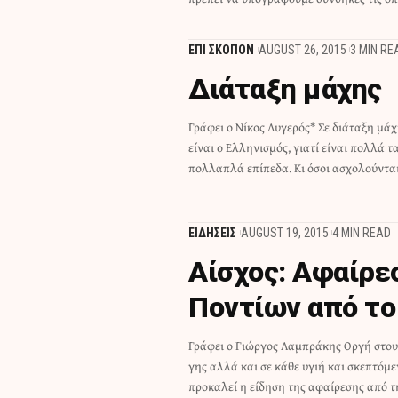
ΕΠΙ ΣΚΟΠΟΝ
AUGUST 26, 2015
3 MIN RE
Διάταξη μάχης
Γράφει ο Νίκος Λυγερός* Σε διάταξη μάχ
κομματισμό, τον δογματισμό και τον φ
είναι ο Ελληνισμός, γιατί είναι πολλά τ
πρόκειται να βοηθήσουν σε τίποτα για 
πολλαπλά επίπεδα. Κι όσοι ασχολούνται
ΕΙΔΗΣΕΙΣ
AUGUST 19, 2015
4 MIN READ
Αίσχος: Αφαίρε
Ποντίων από το 
Γράφει ο Γιώργος Λαμπράκης Οργή στου
βιβλίου ιστορίας της Γ' Λυκείου, του 
γης αλλά και σε κάθε υγιή και σκεπτό
τίτλο «Ο παραευξείνιος ελληνισμός κατά τον
προκαλεί η είδηση της αφαίρεσης από τ