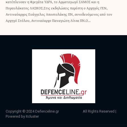
κατέπλευσαν η Φρεγάτα ΥΔΡΑ, το Αρματαγωγό ΣΑΜΟΣ και η
Πυραυλάκατος ΛΑΣΚΟΣ.Στις εκδηλώσεις παρέστη ο Αρχηγός ΓΕΝ,
Αντιναύαρχος Ευάγγελος Αποστολάκης ΠΝ, συνοδευόμενος από τον
Αρχηγό Στόλου, Αντιναύαρχο Παναγιώτη Λίτσα ΠΝ.Ο…
Copyright © 2024
Defenceline.gr
All Rights Reserved |
Powered by
itcluster