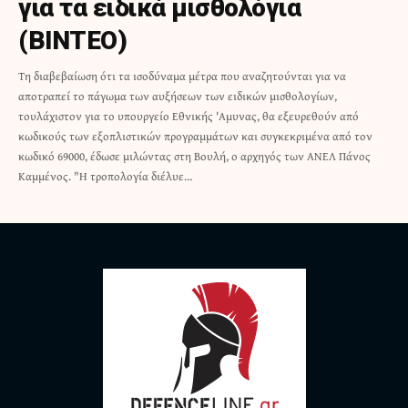
για τα ειδικά μισθολόγια
(ΒΙΝΤΕΟ)
Τη διαβεβαίωση ότι τα ισοδύναμα μέτρα που αναζητούνται για να
αποτραπεί το πάγωμα των αυξήσεων των ειδικών μισθολογίων,
τουλάχιστον για το υπουργείο Εθνικής 'Αμυνας, θα εξευρεθούν από
κωδικούς των εξοπλιστικών προγραμμάτων και συγκεκριμένα από τον
κωδικό 69000, έδωσε μιλώντας στη Βουλή, ο αρχηγός των ΑΝΕΛ Πάνος
Καμμένος. "Η τροπολογία διέλυε…