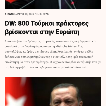
ΔΙΕΘΝΗ
MARCH 30, 2017
3 MIN READ
DW: 800 Τούρκοι πράκτορες
βρίσκονται στην Ευρώπη
Αποκαλύψεις για δράση της τουρκικής κατασκοπείας στη Γερμανία και
συνολικά στην Ευρώπη δημοσιοποιεί η «Detsche Welle». Στις
αποκαλύψεις Κούρδος ακτιβιστής εξομολογείται ότι υπάρχει σχέδιο
δολοφονίας του, συμπληρώνοντας ο Γιουκσέλ Κοτς «μία προσωπική
συνάντηση θα ήταν προτιμότερη». Ο 52χρονος Κούρδος ακτιβιστής που ζει
στη Βρέμη φοβάται ότι το τηλέφωνό του παρακολουθείται από…