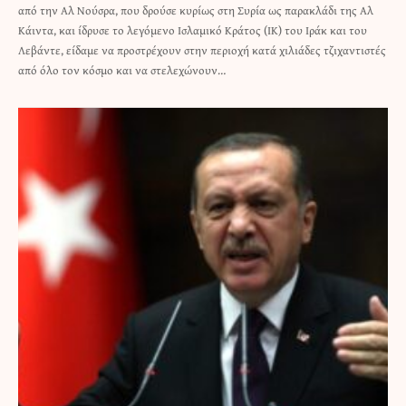
από την Αλ Νούσρα, που δρούσε κυρίως στη Συρία ως παρακλάδι της Αλ
Κάιντα, και ίδρυσε το λεγόμενο Ισλαμικό Κράτος (ΙΚ) του Ιράκ και του
Λεβάντε, είδαμε να προστρέχουν στην περιοχή κατά χιλιάδες τζιχαντιστές
από όλο τον κόσμο και να στελεχώνουν…