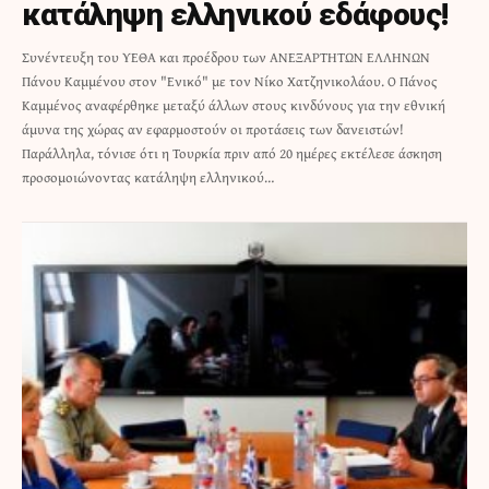
κατάληψη ελληνικού εδάφους!
Συνέντευξη του ΥΕΘΑ και προέδρου των ΑΝΕΞΑΡΤΗΤΩΝ ΕΛΛΗΝΩΝ
Πάνου Καμμένου στον "Ενικό" με τον Νίκο Χατζηνικολάου. Ο Πάνος
Καμμένος αναφέρθηκε μεταξύ άλλων στους κινδύνους για την εθνική
άμυνα της χώρας αν εφαρμοστούν οι προτάσεις των δανειστών!
Παράλληλα, τόνισε ότι η Τουρκία πριν από 20 ημέρες εκτέλεσε άσκηση
προσομοιώνοντας κατάληψη ελληνικού…