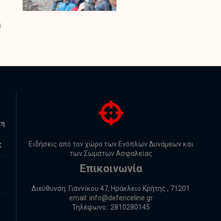
τη
ς
Ειδήσεις από τον χώρο των Ενόπλων Δυνάμεων και
των Σωμάτων Ασφαλείας
Επικοινωνία
Διεύθυνση: Γιαννίκου 47, Ηράκλειο Κρήτης , 71201
email:
info@defenceline.gr
Τηλέφωνο:: 2810280145