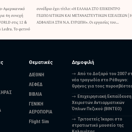
νο-Αμερικανικό
ΤΟ EΠΙΚΕΝΤΡΟ
για 4η συνεχή
ΞΕΛΙΞΕΩΝ | Η
ORLD στις 12 &
ΑΣΦΑΛΕΙΑ ΣΤΗ Ν.Α. ΕΥΡΩΠΗ». Οι εργασίες του…
 Ledra. Το φετινό
ες
Θεματικές
Δημοφιλή
Από το Δοξαρό του 2007 σ
ΔΙΕΘΝΗ
νέα τραγωδία στο Ρέθυμνο:
ΛΕΦΕΔ
Θρήνος για τους πυροσβέστε
ΞΗΡΑΣ
ΒΙΒΛΙΑ
Επιχειρησιακή Εκπαίδευση
Χειριστών Αντιαρματικών
ΓΕΝΙΚΗ
Όπλων Πεζικού (ΒΙΝΤΕΟ)
Α
ΑΕΡΟΠΟΡΙΑ
Τριτοετείς Ίκαροι στο
Flight Sim
στρατιωτικό μουσείο της
Καλαμάτας