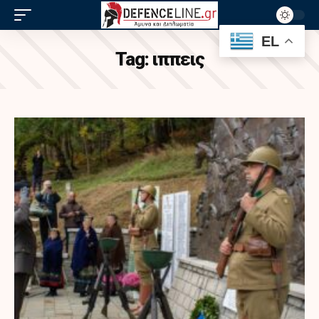
EL
Tag:
ιππεις