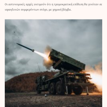
Οι αστυνομικές αρχές εκτιμούν ότι η τρομοκρατική επίθεση θα γινόταν σε
ισραηλινών συμφερόντων στόχο, με χημική βόμβα.