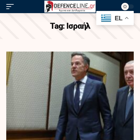
EL
Tag:
Ισραήλ