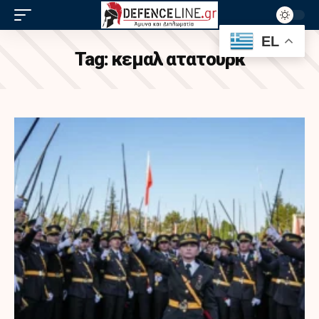
EL
Tag:
κεμαλ ατατουρκ