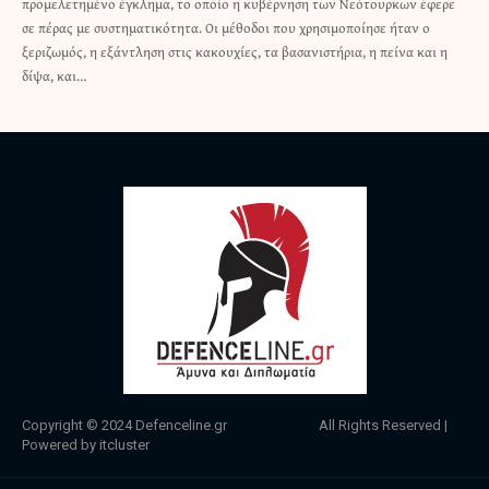
προμελετημένο έγκλημα, το οποίο η κυβέρνηση των Νεότουρκων έφερε
σε πέρας με συστηματικότητα. Οι μέθοδοι που χρησιμοποίησε ήταν ο
ξεριζωμός, η εξάντληση στις κακουχίες, τα βασανιστήρια, η πείνα και η
δίψα, και…
Copyright © 2024
Defenceline.gr
All Rights Reserved |
Powered by
itcluster