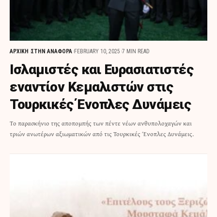
ΑΡΧΙΚΗ
ΣΤΗΝ ΑΝΑΦΟΡΑ
FEBRUARY 10, 2025
7 MIN READ
Ισλαμιστές και Ευρασιατιστές
εναντίον Κεμαλιστών στις
Τουρκικές Ένοπλες Δυνάμεις
Tο παρασκήνιο της αποπομπής των πέντε νέων ανθυπολοχαγών και
τριών ανωτέρων αξιωματικών από τις Τουρκικές Ένοπλες Δυνάμεις.