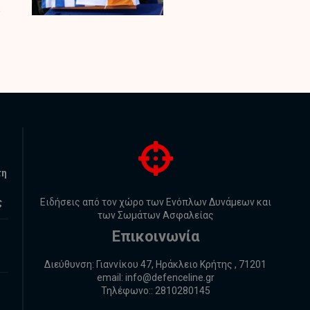
τη
ς
Ειδήσεις από τον χώρο των Ενόπλων Δυνάμεων και
των Σωμάτων Ασφαλείας
Επικοινωνία
Διεύθυνση: Γιαννίκου 47, Ηράκλειο Κρήτης , 71201
email:
info@defenceline.gr
Τηλέφωνο:: 2810280145