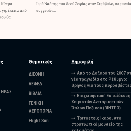
ν Κύπρο
παρουσία
 γη, έπειτα από
συγγενών…
που θα
ες
Θεματικές
Δημοφιλή
Από το Δοξαρό του 2007 σ
ΔΙΕΘΝΗ
νέα τραγωδία στο Ρέθυμνο:
ΛΕΦΕΔ
Θρήνος για τους πυροσβέστε
ΞΗΡΑΣ
ΒΙΒΛΙΑ
Επιχειρησιακή Εκπαίδευση
Χειριστών Αντιαρματικών
ΓΕΝΙΚΗ
Όπλων Πεζικού (ΒΙΝΤΕΟ)
Α
ΑΕΡΟΠΟΡΙΑ
Τριτοετείς Ίκαροι στο
Flight Sim
στρατιωτικό μουσείο της
Καλαμάτας