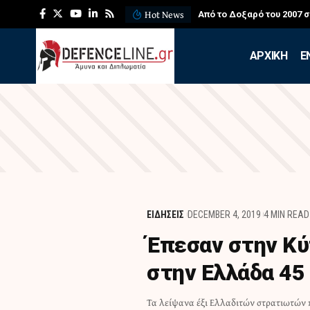
Hot News
Από το Δοξαρό του 2007 
APXIKH
Ε
ΕΙΔΗΣΕΙΣ
DECEMBER 4, 2019
4 MIN READ
Έπεσαν στην Κύ
στην Ελλάδα 45
Τα λείψανα έξι Ελλαδιτών στρατιωτών
πραγματοποιηθεί στις 10 το πρωί της ίδ