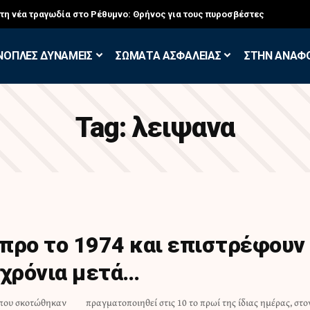
στη νέα τραγωδία στο Ρέθυμνο: Θρήνος για τους πυροσβέστες
ΝΟΠΛΕΣ ΔΥΝΑΜΕΙΣ
ΣΩΜΑΤΑ ΑΣΦΑΛΕΙΑΣ
ΣΤΗΝ ΑΝΑΦ
Tag:
λειψανα
προ το 1974 και επιστρέφουν
 χρόνια μετά…
 που σκοτώθηκαν
ιας ημέρας, στον