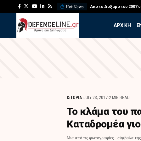
Hot News
Από το Δοξαρό του 2007 
APXIKH
Ε
ΙΣΤΟΡΙΑ
JULY 23, 2017
2 MIN READ
Το κλάμα του π
Καταδρομέα γιο
Μια από τις φωτογραφίες - σύμβολα της
την Αταλάντη Φθιώτιδας υπηρετούσε 