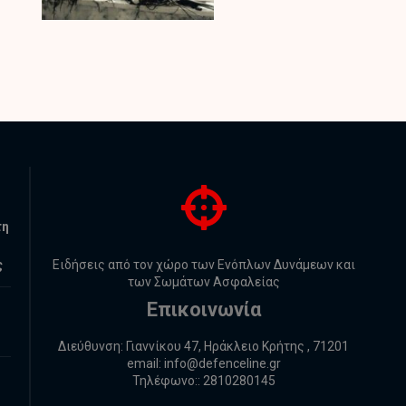
τη
ς
Ειδήσεις από τον χώρο των Ενόπλων Δυνάμεων και
των Σωμάτων Ασφαλείας
Επικοινωνία
Διεύθυνση: Γιαννίκου 47, Ηράκλειο Κρήτης , 71201
email:
info@defenceline.gr
Τηλέφωνο:: 2810280145