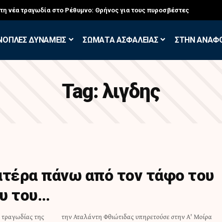
στη νέα τραγωδία στο Ρέθυμνο: Θρήνος για τους πυροσβέστες
ΝΟΠΛΕΣ ΔΥΝΑΜΕΙΣ
ΣΩΜΑΤΑ ΑΣΦΑΛΕΙΑΣ
ΣΤΗΝ ΑΝΑΦ
Tag:
λιγδης
ατέρα πάνω από τον τάφο του
υ του…
 τραγωδίας της
στην Α' Μοίρα