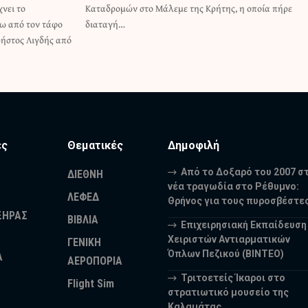
νει το
ία πήρε
ω από τον τάφο
διαταγή…
ρήστος Λιγδής από
ες
Θεματικές
Δημοφιλή
Από το Δοξαρό του 2007 σ
ΔΙΕΘΝΗ
νέα τραγωδία στο Ρέθυμνο:
ΛΕΦΕΔ
Θρήνος για τους πυροσβέστε
ΞΗΡΑΣ
ΒΙΒΛΙΑ
Επιχειρησιακή Εκπαίδευση
Χειριστών Αντιαρματικών
ΓΕΝΙΚΗ
Όπλων Πεζικού (ΒΙΝΤΕΟ)
Α
ΑΕΡΟΠΟΡΙΑ
Τριτοετείς Ίκαροι στο
Flight Sim
στρατιωτικό μουσείο της
Καλαμάτας