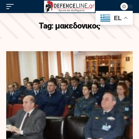
EL
Tag:
μακεδονικος