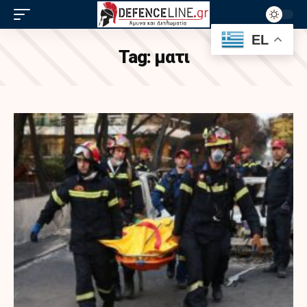
EL
Tag:
ματι