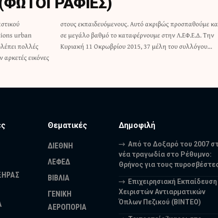
 (ΦΩΤΟΓΡΑΦΙΕΣ)
αστικού
ούμε και
tions urban
ΕΦ.Ε.Δ. Την
βλέπει πολλές
Κυριακή 11 Οκρωβρίου 2015, 37 μέλη του συλλόγου…
ν αρκετές εικόνες
ες
Θεματικές
Δημοφιλή
Από το Δοξαρό του 2007 σ
ΔΙΕΘΝΗ
νέα τραγωδία στο Ρέθυμνο:
ΛΕΦΕΔ
Θρήνος για τους πυροσβέστε
ΞΗΡΑΣ
ΒΙΒΛΙΑ
Επιχειρησιακή Εκπαίδευση
Χειριστών Αντιαρματικών
ΓΕΝΙΚΗ
Όπλων Πεζικού (ΒΙΝΤΕΟ)
Α
ΑΕΡΟΠΟΡΙΑ