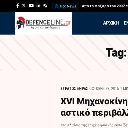
Hot News
Από το Δοξαρό του 2007 
APXIKH
Ε
Tag
ΣΤΡΑΤΟΣ ΞΗΡΑΣ
OCTOBER 23, 2015
1 MI
ΧVI Μηχανοκίνη
αστικό περιβά
Στο πλαίσιο της επιχειρησιακής εκπαίδε
εκτελέσθηκε σύμφωνα με τις Γενι