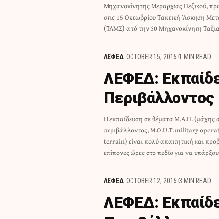
Μηχανοκίνητης Μεραρχίας Πεζικού, πρ
Εκπαιδεύσεως του ΓΕΣ και επικε
στις 15 Οκτωβρίου Τακτική Άσκηση Με
αντιμετώπιση ασύμμετρων απειλών και 
(ΤΑΜΣ) από την 30 Μηχανοκίνητη Ταξια
ΛΕΦΕΔ
OCTOBER 15, 2015
1 MIN READ
ΛΕΦΕΔ: Εκπαίδ
Περιβάλλοντος 
Η εκπαίδευση σε θέματα Μ.Α.Π. (μάχης 
στους εκπαιδευόμενους. Την Κυριακή 11 Οκρωβρί
περιβάλλοντος, M.O.U.T. military opera
37 μέλη της Λέσχης Εφέδρων Ενόπλω
terrain) είναι πολύ απαιτητική και προ
ασκήθηκαν σε αυτά τα αντικειμενα
επίπονες ώρες στο πεδίο για να υπάρξου
ΛΕΦΕΔ
OCTOBER 12, 2015
3 MIN READ
ΛΕΦΕΔ: Εκπαίδ