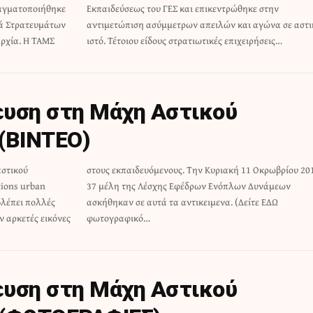
αγματοποιήθηκε
ντρώθηκε στην
τά Στρατευμάτων
αγώνα σε αστικό
ρχία. Η ΤΑΜΣ
ιστό. Τέτοιου είδους στρατιωτικές επιχειρήσεις…
ευση στη Μάχη Αστικού
(BINTEO)
αστικού
ου 2015,
tions urban
ν Δυνάμεων
βλέπει πολλές
. (Δείτε ΕΔΩ
ν αρκετές εικόνες
φωτογραφικό…
ευση στη Μάχη Αστικού