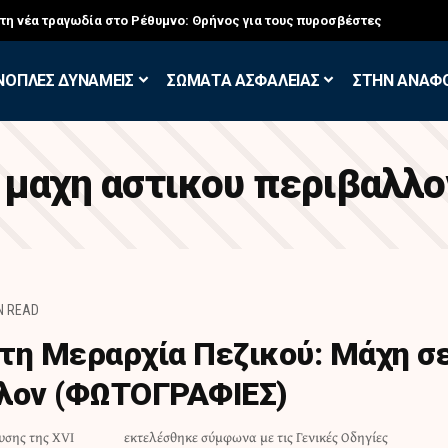
στη νέα τραγωδία στο Ρέθυμνο: Θρήνος για τους πυροσβέστες
ΝΟΠΛΕΣ ΔΥΝΑΜΕΙΣ
ΣΩΜΑΤΑ ΑΣΦΑΛΕΙΑΣ
ΣΤΗΝ ΑΝΑΦ
:
μαχη αστικου περιβαλλο
N READ
τη Μεραρχία Πεζικού: Μάχη σ
λλον (ΦΩΤΟΓΡΑΦΙΕΣ)
υσης της ΧVI
κές Οδηγίες