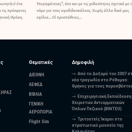
φωνητή») ένα
σχετικά με τον
 τις πρόσφατες
 άλλα δικά μας
ηνική Θράκη.
σχόλια... Οἱ προσπάθειες…
ες
Θεματικές
Δημοφιλή
Από το Δοξαρό του 2007 σ
ΔΙΕΘΝΗ
νέα τραγωδία στο Ρέθυμνο:
ΛΕΦΕΔ
Θρήνος για τους πυροσβέστε
ΞΗΡΑΣ
ΒΙΒΛΙΑ
Επιχειρησιακή Εκπαίδευση
Χειριστών Αντιαρματικών
ΓΕΝΙΚΗ
Όπλων Πεζικού (ΒΙΝΤΕΟ)
Α
ΑΕΡΟΠΟΡΙΑ
Τριτοετείς Ίκαροι στο
Flight Sim
στρατιωτικό μουσείο της
Καλαμάτας