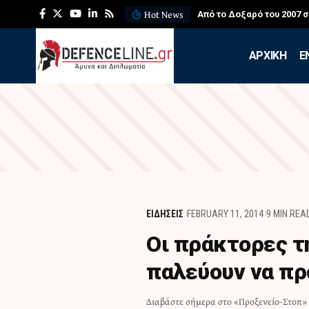
Hot News
Από το Δοξαρό του 2007 
APXIKH
Ε
ΕΙΔΗΣΕΙΣ
FEBRUARY 11, 2014
9 MIN REA
Οι πράκτορες τ
παλεύουν να π
Διαβάστε σήμερα στο «Προξενείο-Στοπ» 
Τόσο σε σχέση με τη λεγόμενη "Ημέρα Τουρκ