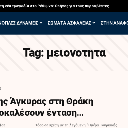
στη νέα τραγωδία στο Ρέθυμνο: Θρήνος για τους πυροσβέστες
ΝΟΠΛΕΣ ΔΥΝΑΜΕΙΣ
ΣΩΜΑΤΑ ΑΣΦΑΛΕΙΑΣ
ΣΤΗΝ ΑΝΑΦ
Tag:
μειονοτητα
D
ης Άγκυρας στη Θράκη
ροκαλέσουν ένταση…
(σε
ικής