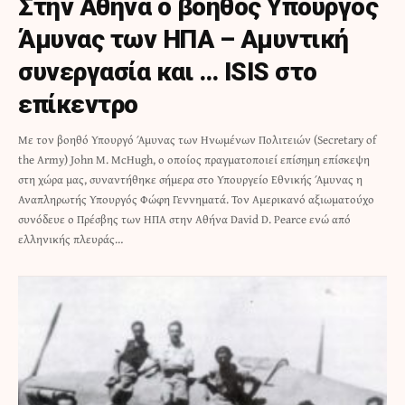
Στην Αθήνα ο βοηθός Υπουργός
Άμυνας των ΗΠΑ – Αμυντική
συνεργασία και … ISIS στο
επίκεντρο
Με τον βοηθό Υπουργό Άμυνας των Ηνωμένων Πολιτειών (Secretary of
the Army) John M. McHugh, ο οποίος πραγματοποιεί επίσημη επίσκεψη
στη χώρα μας, συναντήθηκε σήμερα στο Υπουργείο Εθνικής Άμυνας η
Αναπληρωτής Υπουργός Φώφη Γεννηματά. Τον Αμερικανό αξιωματούχο
συνόδευε ο Πρέσβης των ΗΠΑ στην Αθήνα David D. Pearce ενώ από
ελληνικής πλευράς…