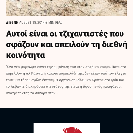
ΔΙΕΘΝΗ
AUGUST 18, 2014
3 MIN READ
Αυτοί είναι οι τζιχαντιστές που
σφάζουν και απειλούν τη διεθνή
κοινότητα
Ένα νέο μόρφωμα κάνει την εμφάνιση του στον αραβικό κόσμο. Ποτέ στο
παρελθόν η Αλ Κάιντα ή κάποιο παρακλάδι της, δεν είχαν υπό τον έλεγχο
τους μια τόσο μεγάλη έκταση. Η οργάνωση Ισλαμικό Κράτος στο Ιράκ και
το Λεβάντε διακηρύσσει ότι στόχος της είναι η ίδρυση ενός χαλιφάτου,
ανατρέποντας τα σύνορα στην…