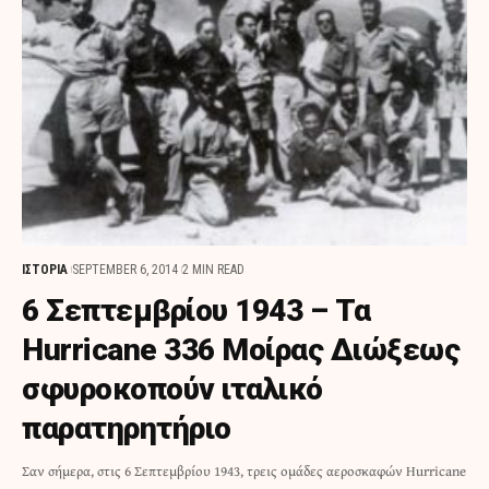
ΙΣΤΟΡΙΑ
SEPTEMBER 6, 2014
2 MIN READ
6 Σεπτεμβρίου 1943 – Τα
Hurricane 336 Μοίρας Διώξεως
σφυροκοπούν ιταλικό
παρατηρητήριο
Σαν σήμερα, στις 6 Σεπτεμβρίου 1943, τρεις ομάδες αεροσκαφών Hurricane