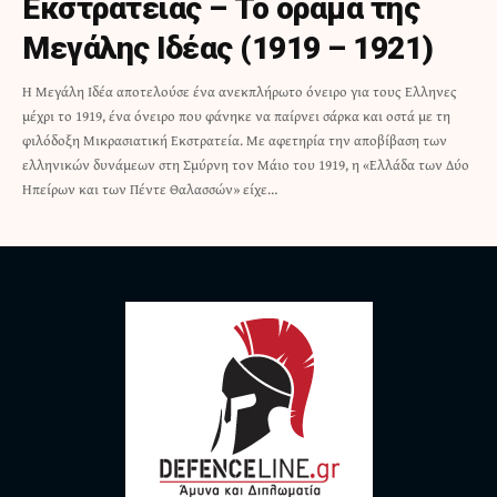
Εκστρατείας – Το όραμα της
Μεγάλης Ιδέας (1919 – 1921)
Η Μεγάλη Ιδέα αποτελούσε ένα ανεκπλήρωτο όνειρο για τους Ελληνες
μέχρι το 1919, ένα όνειρο που φάνηκε να παίρνει σάρκα και οστά με τη
φιλόδοξη Μικρασιατική Εκστρατεία. Με αφετηρία την αποβίβαση των
ελληνικών δυνάμεων στη Σμύρνη τον Μάιο του 1919, η «Ελλάδα των Δύο
Ηπείρων και των Πέντε Θαλασσών» είχε…