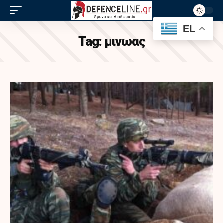
EL
Tag:
μινωας