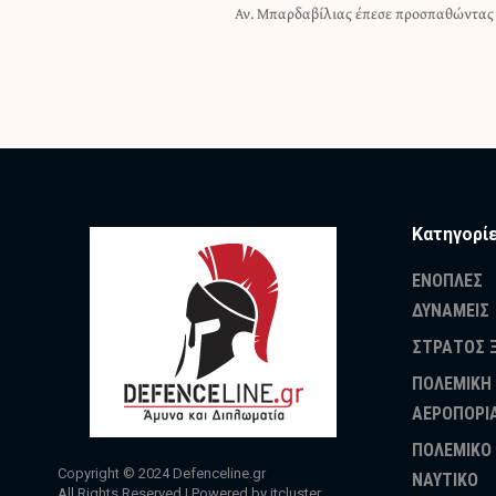
Αν. Μπαρδαβίλιας έπεσε προσπαθώντας 
Κατηγορί
ΕΝΟΠΛΕΣ
ΔΥΝΑΜΕΙΣ
ΣΤΡΑΤΟΣ 
ΠΟΛΕΜΙΚΗ
ΑΕΡΟΠΟΡΙ
ΠΟΛΕΜΙΚΟ
Copyright © 2024
Defenceline.gr
ΝΑΥΤΙΚΟ
All Rights Reserved | Powered by
itcluster