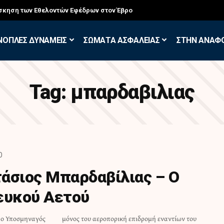
σκηση των Εθελοντών Εφέδρων στον Έβρο
ΝΟΠΛΕΣ ΔΥΝΑΜΕΙΣ
ΣΩΜΑΤΑ ΑΣΦΑΛΕΙΑΣ
ΣΤΗΝ ΑΝΑΦ
Tag:
μπαρδαβιλιας
D
άσιος Μπαρδαβίλιας – Ο
ευκού Αετού
, ο Υποσμηναγός
εναντίων του