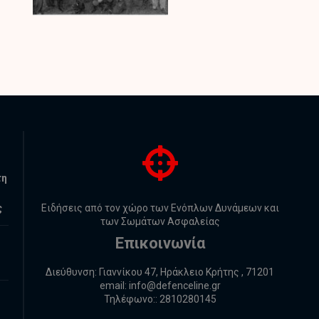
τη
ς
Ειδήσεις από τον χώρο των Ενόπλων Δυνάμεων και
των Σωμάτων Ασφαλείας
Επικοινωνία
Διεύθυνση: Γιαννίκου 47, Ηράκλειο Κρήτης , 71201
email:
info@defenceline.gr
Τηλέφωνο:: 2810280145