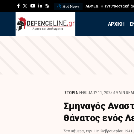
Hot News
ΛΕΦΕΔ: Η εντυπωσιακή ά
APXIKH
Ε
ΙΣΤΟΡΙΑ
FEBRUARY 11, 2025
19 MIN REA
Σμηναγός Αναστ
θάνατος ενός Λ
Σαν σήμερα, την 11η Φεβρουαρίου 1941
μόνος του αεροπορική επιδρομή 