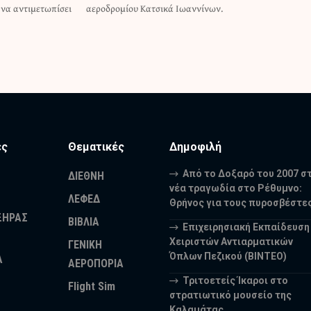
να αντιμετωπίσει
αεροδρομίου Κατσικά Ιωαννίνων.
ες
Θεματικές
Δημοφιλή
Από το Δοξαρό του 2007 σ
ΔΙΕΘΝΗ
νέα τραγωδία στο Ρέθυμνο:
ΛΕΦΕΔ
Θρήνος για τους πυροσβέστε
ΞΗΡΑΣ
ΒΙΒΛΙΑ
Επιχειρησιακή Εκπαίδευση
Χειριστών Αντιαρματικών
ΓΕΝΙΚΗ
Όπλων Πεζικού (ΒΙΝΤΕΟ)
Α
ΑΕΡΟΠΟΡΙΑ
Τριτοετείς Ίκαροι στο
Flight Sim
στρατιωτικό μουσείο της
Καλαμάτας