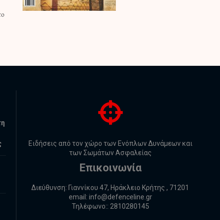
τη
ς
Ειδήσεις από τον χώρο των Ενόπλων Δυνάμεων και
των Σωμάτων Ασφαλείας
Επικοινωνία
Διεύθυνση: Γιαννίκου 47, Ηράκλειο Κρήτης , 71201
email:
info@defenceline.gr
Τηλέφωνο:: 2810280145