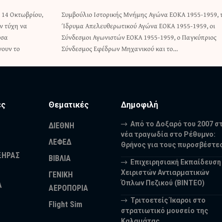
 14 Οκτωβρίου,
 1955-1959, το
ν τύχη να
-1959, οι
υσα
ριος
νουν το
Σύνδεσμος Εφέδρων Μηχανικού και το…
ες
Θεματικές
Δημοφιλή
Από το Δοξαρό του 2007 σ
ΔΙΕΘΝΗ
νέα τραγωδία στο Ρέθυμνο:
ΛΕΦΕΔ
Θρήνος για τους πυροσβέστε
ΞΗΡΑΣ
ΒΙΒΛΙΑ
Επιχειρησιακή Εκπαίδευση
Χειριστών Αντιαρματικών
ΓΕΝΙΚΗ
Όπλων Πεζικού (ΒΙΝΤΕΟ)
Α
ΑΕΡΟΠΟΡΙΑ
Τριτοετείς Ίκαροι στο
Flight Sim
στρατιωτικό μουσείο της
Καλαμάτας