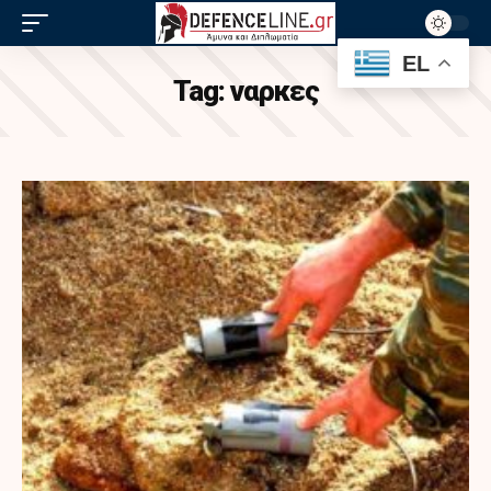
EL
Tag:
ναρκες