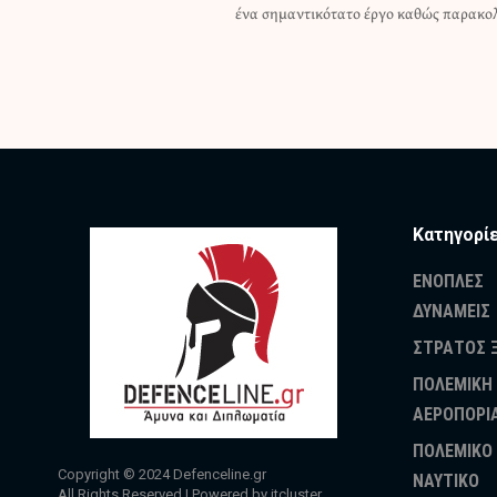
ένα σημαντικότατο έργο καθώς παρακο
Κατηγορί
ΕΝΟΠΛΕΣ
ΔΥΝΑΜΕΙΣ
ΣΤΡΑΤΟΣ 
ΠΟΛΕΜΙΚΗ
ΑΕΡΟΠΟΡΙ
ΠΟΛΕΜΙΚΟ
Copyright © 2024
Defenceline.gr
ΝΑΥΤΙΚΟ
All Rights Reserved | Powered by
itcluster