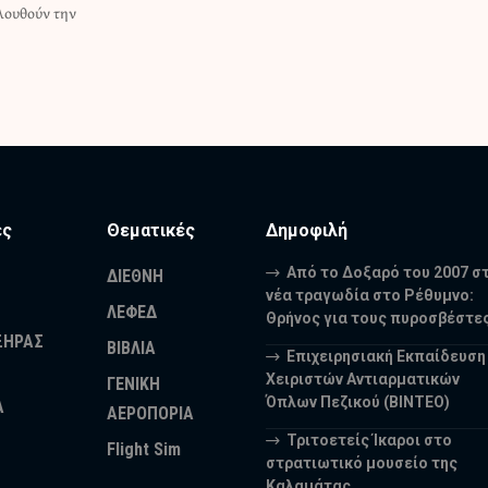
λουθούν την
ες
Θεματικές
Δημοφιλή
Από το Δοξαρό του 2007 σ
ΔΙΕΘΝΗ
νέα τραγωδία στο Ρέθυμνο:
ΛΕΦΕΔ
Θρήνος για τους πυροσβέστε
ΞΗΡΑΣ
ΒΙΒΛΙΑ
Επιχειρησιακή Εκπαίδευση
Χειριστών Αντιαρματικών
ΓΕΝΙΚΗ
Όπλων Πεζικού (ΒΙΝΤΕΟ)
Α
ΑΕΡΟΠΟΡΙΑ
Τριτοετείς Ίκαροι στο
Flight Sim
στρατιωτικό μουσείο της
Καλαμάτας