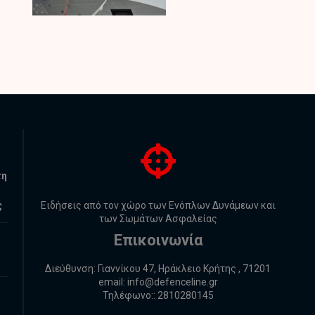
τη
ς
Ειδήσεις από τον χώρο των Ενόπλων Δυνάμεων και
των Σωμάτων Ασφαλείας
Επικοινωνία
Διεύθυνση: Γιαννίκου 47, Ηράκλειο Κρήτης , 71201
email:
info@defenceline.gr
Τηλέφωνο:: 2810280145